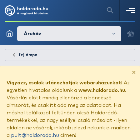
Áruház
fejlámpa
×
Vigyázz, csalók utánozhatják webáruházunkat!
Az
egyetlen hivatalos oldalunk a
www.haldorado.hu
.
Vásárlás előtt mindig ellenőrizd a böngésző
címsorát, és csak itt add meg az adataidat. Ha
máshol találkozol feltűnően olcsó Haldorádó-
termékekkel, az nagy eséllyel csaló másolat - ilyen
oldalon ne vásárolj, inkább jelezd nekünk e-mailben
a
pult@haldorado.hu
címen!