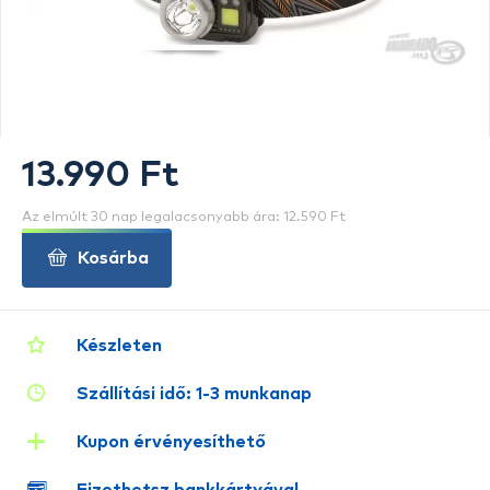
13.990 Ft
Az elmúlt 30 nap legalacsonyabb ára: 12.590 Ft
Kosárba
Készleten
Szállítási idő: 1-3 munkanap
Kupon érvényesíthető