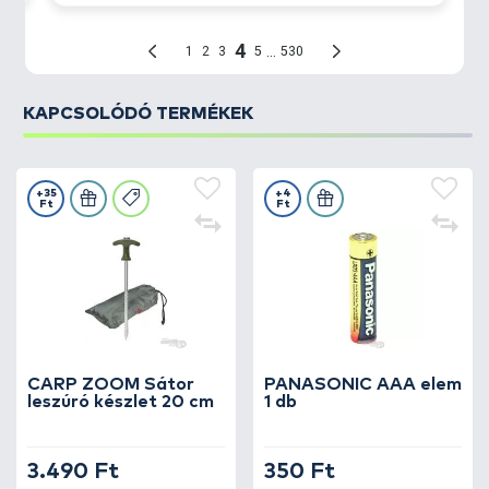
KAPCSOLÓDÓ TERMÉKEK
+35
+4
Ft
Ft
CARP ZOOM Sátor
PANASONIC AAA elem
leszúró készlet 20 cm
1 db
3.490 Ft
350 Ft