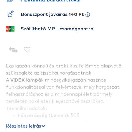
Fizethetsz bankkártyával
Bónuszpont jóváírás
140 Ft
Szállítható MPL csomagpontra
Egy igazán könnyű és praktikus fejlámpa alapvető
szükséglete az éjszakai horgászatnak.
A
VIDEX
lámpák mindegyike igazán hasznos
funkcionalitással van felvértezve, mely horgászati
felhasználáshoz és a mindennapi élet bármely
területén tökéletes kiegészítővé teszi őket.
Technikai adatok:
Fényerősség (Lumen):
505
Foglalat típusa:
beépített LED
Részletes leírás
Fényszín:
hideg