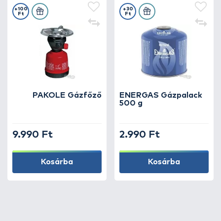
+100
+30
Ft
Ft
PAKOLE Gázfőző
ENERGAS Gázpalack
500 g
9.990 Ft
2.990 Ft
Kosárba
Kosárba