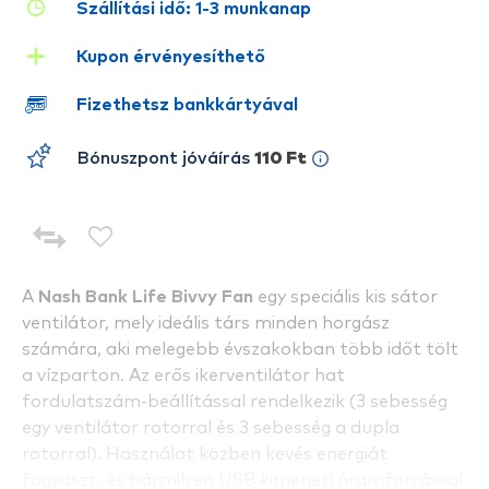
Szállítási idő: 1-3 munkanap
Kupon érvényesíthető
Fizethetsz bankkártyával
Bónuszpont jóváírás
110 Ft
A
Nash Bank Life Bivvy Fan
egy speciális kis sátor
ventilátor, mely ideális társ minden horgász
számára, aki melegebb évszakokban több időt tölt
a vízparton. Az erős ikerventilátor hat
fordulatszám-beállítással rendelkezik (3 sebesség
egy ventilátor rotorral és 3 sebesség a dupla
rotorral). Használat közben kevés energiát
fogyaszt, és bármilyen USB kimeneti áramforrással