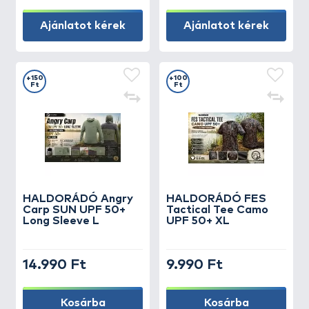
Ajánlatot kérek
Ajánlatot kérek
+150
+100
Ft
Ft
HALDORÁDÓ Angry
HALDORÁDÓ FES
Carp SUN UPF 50+
Tactical Tee Camo
Long Sleeve L
UPF 50+ XL
14.990 Ft
9.990 Ft
Kosárba
Kosárba