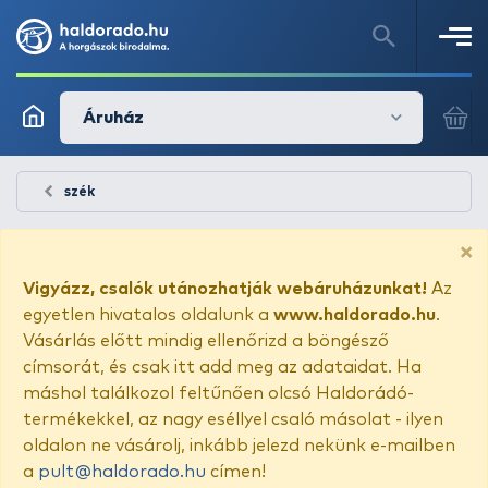
Áruház
szék
×
Vigyázz, csalók utánozhatják webáruházunkat!
Az
egyetlen hivatalos oldalunk a
www.haldorado.hu
.
Vásárlás előtt mindig ellenőrizd a böngésző
címsorát, és csak itt add meg az adataidat. Ha
máshol találkozol feltűnően olcsó Haldorádó-
termékekkel, az nagy eséllyel csaló másolat - ilyen
oldalon ne vásárolj, inkább jelezd nekünk e-mailben
a
pult@haldorado.hu
címen!