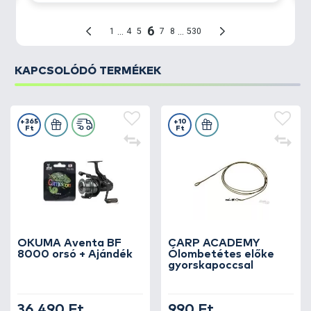
KAPCSOLÓDÓ TERMÉKEK
+365
+10
Ft
Ft
OKUMA Aventa BF
CARP ACADEMY
8000 orsó + Ajándék
Ólombetétes előke
gyorskapoccsal
36.490 Ft
990 Ft