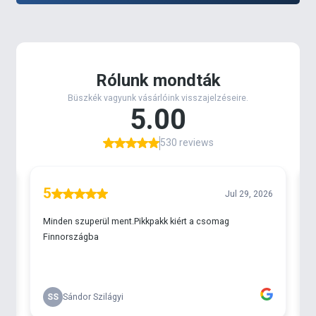
Hordtáskával együtt szállítjuk.
A Prologic Cruzade Classic kézi kocsifőbb
tulajdonságai:
- Mérete: 69x58x72 cm
- Súlya: 6 kg