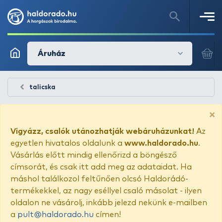
Áruház
talicska
×
Vigyázz, csalók utánozhatják webáruházunkat!
Az
egyetlen hivatalos oldalunk a
www.haldorado.hu
.
Vásárlás előtt mindig ellenőrizd a böngésző
címsorát, és csak itt add meg az adataidat. Ha
máshol találkozol feltűnően olcsó Haldorádó-
termékekkel, az nagy eséllyel csaló másolat - ilyen
oldalon ne vásárolj, inkább jelezd nekünk e-mailben
a
pult@haldorado.hu
címen!