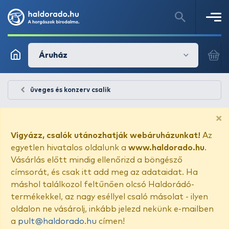
Áruház
üveges és konzerv csalik
×
Vigyázz, csalók utánozhatják webáruházunkat!
Az
egyetlen hivatalos oldalunk a
www.haldorado.hu
.
Vásárlás előtt mindig ellenőrizd a böngésző
címsorát, és csak itt add meg az adataidat. Ha
máshol találkozol feltűnően olcsó Haldorádó-
termékekkel, az nagy eséllyel csaló másolat - ilyen
oldalon ne vásárolj, inkább jelezd nekünk e-mailben
a
pult@haldorado.hu
címen!