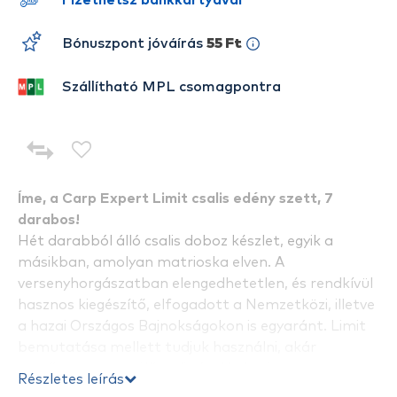
Fizethetsz bankkártyával
Bónuszpont jóváírás
55 Ft
Szállítható MPL csomagpontra
Íme, a Carp Expert Limit csalis edény szett, 7
darabos!
Hét darabból álló csalis doboz készlet, egyik a
másikban, amolyan matrioska elven. A
versenyhorgászatban elengedhetetlen, és rendkívül
hasznos kiegészítő, elfogadott a Nemzetközi, illetve
a hazai Országos Bajnokságokon is egyaránt. Limit
bemutatása mellett tudjuk használni, akár
etetőanyag vagy élőcsali tárolására is.
Részletes leírás
A szett tartalmaz 7 különböző méretű limit edényt: