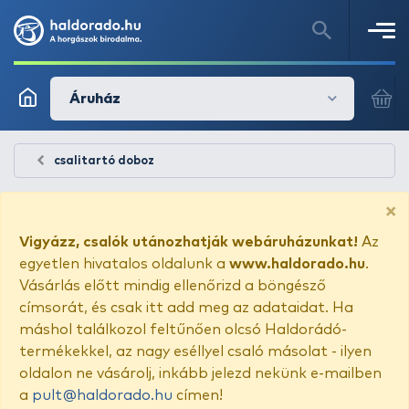
Áruház
csalitartó doboz
×
Vigyázz, csalók utánozhatják webáruházunkat!
Az
egyetlen hivatalos oldalunk a
www.haldorado.hu
.
Vásárlás előtt mindig ellenőrizd a böngésző
címsorát, és csak itt add meg az adataidat. Ha
máshol találkozol feltűnően olcsó Haldorádó-
termékekkel, az nagy eséllyel csaló másolat - ilyen
oldalon ne vásárolj, inkább jelezd nekünk e-mailben
a
pult@haldorado.hu
címen!