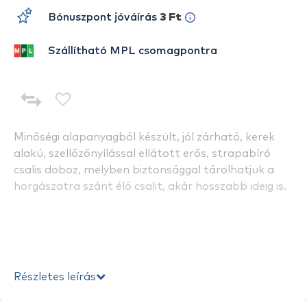
Bónuszpont jóváírás
3 Ft
Szállítható MPL csomagpontra
Minőségi alapanyagból készült, jól zárható, kerek
alakú, szellőzőnyílással ellátott erős, strapabíró
csalis doboz, melyben biztonsággal tárolhatjuk a
horgászatra szánt élő csalit, akár hosszabb ideig is.
Részletes leírás