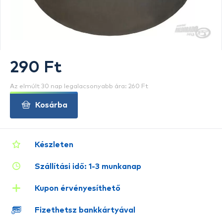
290 Ft
Az elmúlt 30 nap legalacsonyabb ára: 260 Ft
Kosárba
Készleten
Szállítási idő: 1-3 munkanap
Kupon érvényesíthető
Fizethetsz bankkártyával