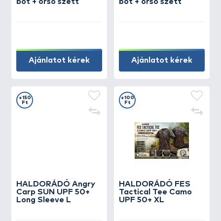
bot + orsó szett
bot + orsó szett
Ajánlatot kérek
Ajánlatot kérek
+150
+100
Ft
Ft
HALDORÁDÓ Angry
HALDORÁDÓ FES
Carp SUN UPF 50+
Tactical Tee Camo
Long Sleeve L
UPF 50+ XL