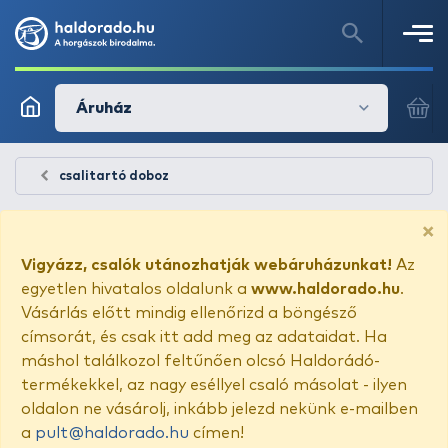
Áruház
csalitartó doboz
×
Vigyázz, csalók utánozhatják webáruházunkat!
Az
egyetlen hivatalos oldalunk a
www.haldorado.hu
.
Vásárlás előtt mindig ellenőrizd a böngésző
címsorát, és csak itt add meg az adataidat. Ha
máshol találkozol feltűnően olcsó Haldorádó-
termékekkel, az nagy eséllyel csaló másolat - ilyen
oldalon ne vásárolj, inkább jelezd nekünk e-mailben
a
pult@haldorado.hu
címen!