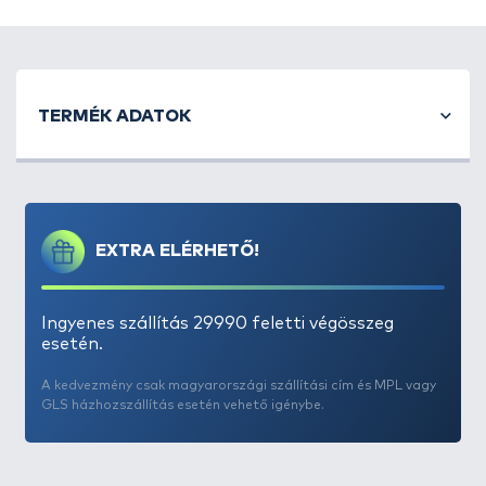
TERMÉK ADATOK
EXTRA ELÉRHETŐ!
Ingyenes szállítás 29990 feletti végösszeg
esetén.
A kedvezmény csak magyarországi szállítási cím és MPL vagy
GLS házhozszállítás esetén vehető igénybe.