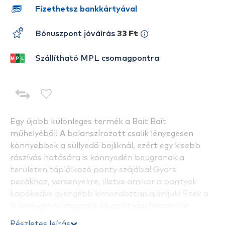
Fizethetsz bankkártyával
Bónuszpont jóváírás
33 Ft
Szállítható MPL csomagpontra
Egy újabb különleges termék a Bait Bait
műhelyéből! A balanszírozott csalik lényegesen
könnyebbek a süllyedő bojliknál, ezért egy kisebb
rászívás hatására is könnyedén beugranak a
területen táplálkozó ponty szájába! Gyors
pecákhoz, versenyekre, illetve amikor a pontyok
kapókedve gyengébb kimondottan ajánljuk! Ezek a
különleges horogcsalik plusz étvágyfokozókat
kaptak illetve vízoldékonyságukat megnöveltük,
Részletes leírás