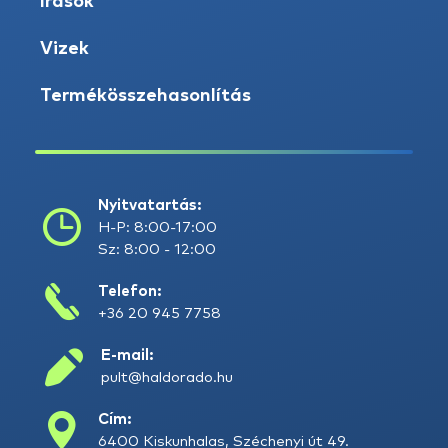
Írások
Vizek
Termékösszehasonlítás
Nyitvatartás:
H-P: 8:00-17:00
Sz: 8:00 - 12:00
Telefon:
+36 20 945 7758
E-mail:
pult@haldorado.hu
Cím:
6400 Kiskunhalas, Széchenyi út 49.