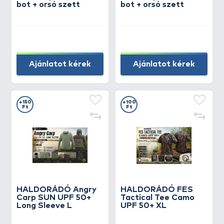
bot + orsó szett
bot + orsó szett
Ajánlatot kérek
Ajánlatot kérek
+150
+100
Ft
Ft
HALDORÁDÓ Angry
HALDORÁDÓ FES
Carp SUN UPF 50+
Tactical Tee Camo
Long Sleeve L
UPF 50+ XL