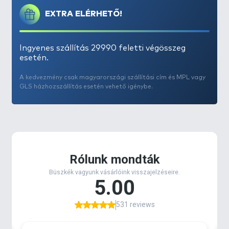
EXTRA ELÉRHETŐ!
Ingyenes szállítás 29990 feletti végösszeg
esetén.
A kedvezmény csak magyarországi szállítási cím és MPL vagy
GLS házhozszállítás esetén vehető igénybe.