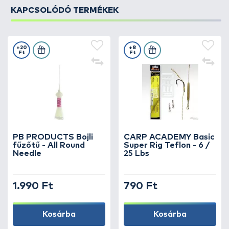
KAPCSOLÓDÓ TERMÉKEK
+20
+8
Ft
Ft
PB PRODUCTS Bojli
CARP ACADEMY Basic
fűzőtű - All Round
Super Rig Teflon - 6 /
Needle
25 Lbs
1.990 Ft
790 Ft
Kosárba
Kosárba