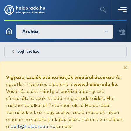
Áruház
bojli csalizó
×
Vigyázz, csalók utánozhatják webáruházunkat!
Az
egyetlen hivatalos oldalunk a
www.haldorado.hu
.
Vásárlás előtt mindig ellenőrizd a böngésző
címsorát, és csak itt add meg az adataidat. Ha
máshol találkozol feltűnően olcsó Haldorádó-
termékekkel, az nagy eséllyel csaló másolat - ilyen
oldalon ne vásárolj, inkább jelezd nekünk e-mailben
a
pult@haldorado.hu
címen!