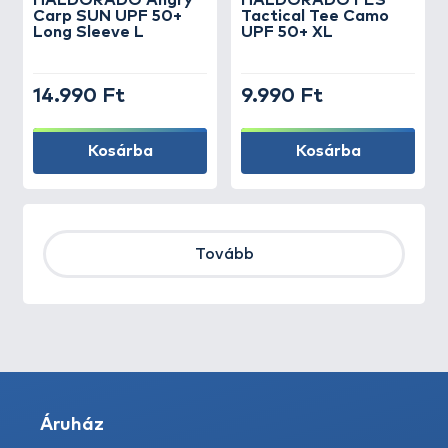
HALDORÁDÓ Angry
HALDORÁDÓ FES
Carp SUN UPF 50+
Tactical Tee Camo
Long Sleeve L
UPF 50+ XL
14.990 Ft
9.990 Ft
Kosárba
Kosárba
Tovább
Áruház