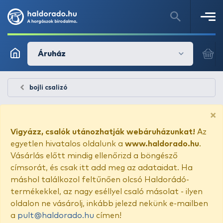
Áruház
bojli csalizó
×
Vigyázz, csalók utánozhatják webáruházunkat!
Az
egyetlen hivatalos oldalunk a
www.haldorado.hu
.
Vásárlás előtt mindig ellenőrizd a böngésző
címsorát, és csak itt add meg az adataidat. Ha
máshol találkozol feltűnően olcsó Haldorádó-
termékekkel, az nagy eséllyel csaló másolat - ilyen
oldalon ne vásárolj, inkább jelezd nekünk e-mailben
a
pult@haldorado.hu
címen!