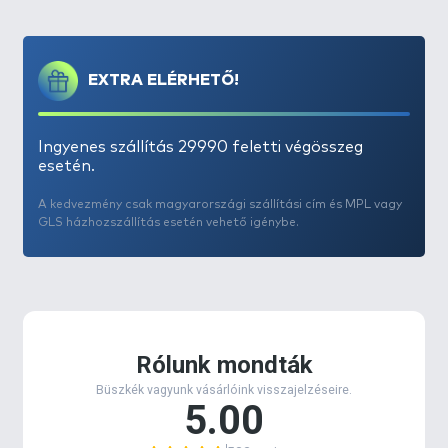
EXTRA ELÉRHETŐ!
Ingyenes szállítás 29990 feletti végösszeg
esetén.
A kedvezmény csak magyarországi szállítási cím és MPL vagy
GLS házhozszállítás esetén vehető igénybe.