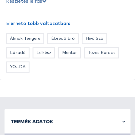
Részletes leírás
vagy enyhén lebegnek a hajszálon. Ennek a csalizási
módszernek akkor van jelentősége, ha nagyon
gyenge a halak kapókedve. A csalik különlegessége,
Elérhető több változatban:
hogy összegyúráskor, nagy mennyiségű
étvágyfokozót kapnak, és a csomagolás előtt is egy
Álmok Tengere
Ébredő Erő
Hívó Szó
kevert
aminó és betain fürdőt vesznek
, ami
pozitívan hat a halak táplálkozására.
Lázadó
Lelkész
Mentor
Tüzes Barack
Ízesítés: Banán + krill
YO.-DA
TERMÉK ADATOK