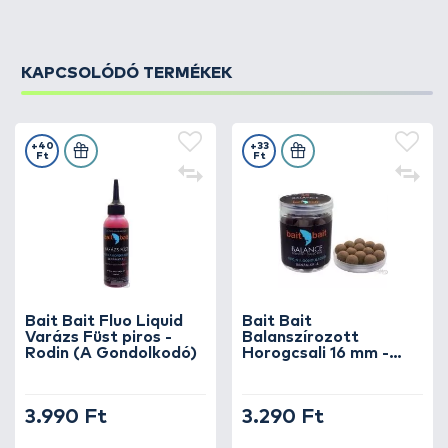
KAPCSOLÓDÓ TERMÉKEK
+40
+33
Ft
Ft
Bait Bait Fluo Liquid
Bait Bait
Varázs Füst piros -
Balanszírozott
Rodin (A Gondolkodó)
Horogcsali 16 mm -
Rodin (A Gondolkodó)
3.990 Ft
3.290 Ft