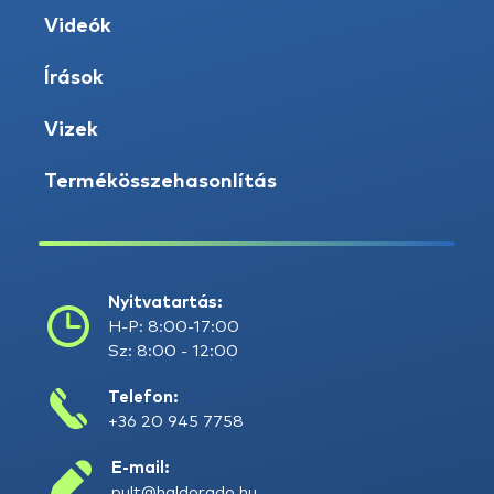
Videók
Írások
Vizek
Termékösszehasonlítás
Nyitvatartás:
H-P: 8:00-17:00
Sz: 8:00 - 12:00
Telefon:
+36 20 945 7758
E-mail:
pult@haldorado.hu