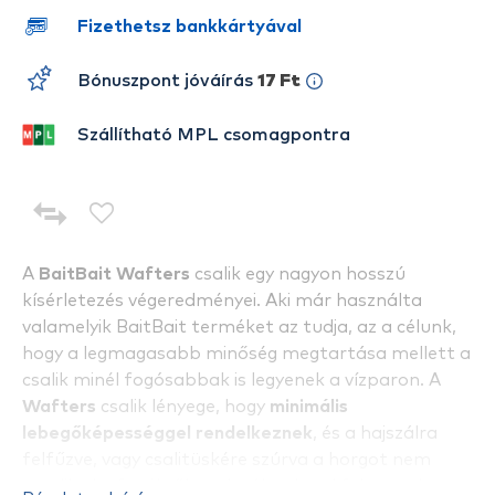
Fizethetsz bankkártyával
Bónuszpont jóváírás
17 Ft
Szállítható MPL csomagpontra
A
BaitBait Wafters
csalik egy nagyon hosszú
kísérletezés végeredményei. Aki már használta
valamelyik BaitBait terméket az tudja, az a célunk,
hogy a legmagasabb minőség megtartása mellett a
csalik minél fogósabbak is legyenek a vízparon. A
Wafters
csalik lényege, hogy
minimális
lebegőképességgel rendelkeznek
, és a hajszálra
felfűzve, vagy csalitüskére szúrva a horgot nem
emelik el a fenékről, csak súlytalanul fekszenek,