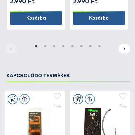
2.990 Ft
2.990 Ft
Kosárba
Kosárba
KAPCSOLÓDÓ TERMÉKEK
+10
+30
Ft
Ft