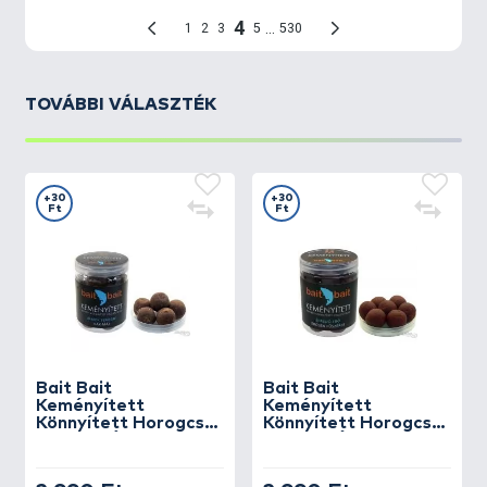
TOVÁBBI VÁLASZTÉK
+30
+30
Ft
Ft
Bait Bait
Bait Bait
Keményített
Keményített
Könnyített Horogcsali
Könnyített Horogcsali
24 mm - Álmok
24 mm - Ébredő Erő
Tengere