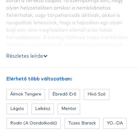
során a tervező csapat fő szempontja volt, hogy
olyan helyzetekben amikor a nemkívánatos
fehérhalak, vagy törpeharcsák aktívak, akkor is
nyugodtak lehessünk, hogy a hajszálon egy olyan
bojli van, ami megfelelően ellenáll a kis halak
támadásának. A keszeg féléknek teljes mértékben
ellenáll, a törpeharcsák támadásait jelentősen ki
tudjuk küszöbölni, és növelni a csali hajszálon töltött
Részletes leírás
idejét.
Ízesítés:
Tiszta eper
Elérhető több változatban:
Álmok Tengere
Ébredő Erő
Hívó Szó
Légiós
Lelkész
Mentor
Rodin (A Gondolkodó)
Tüzes Barack
YO.-DA