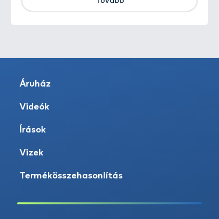
Tovább
Áruház
Videók
Írások
Vizek
Termékösszehasonlítás