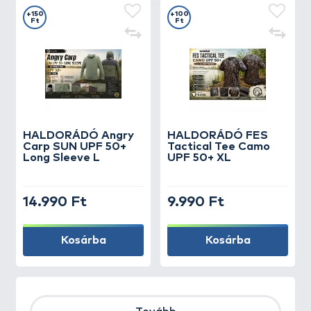
+150
+100
Ft
Ft
HALDORÁDÓ Angry
HALDORÁDÓ FES
Carp SUN UPF 50+
Tactical Tee Camo
Long Sleeve L
UPF 50+ XL
14.990 Ft
9.990 Ft
Kosárba
Kosárba