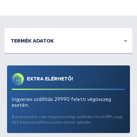
TERMÉK ADATOK
EXTRA ELÉRHETŐ!
Ingyenes szállítás 29990 feletti végösszeg
esetén.
A kedvezmény csak magyarországi szállítási cím és MPL vagy
GLS házhozszállítás esetén vehető igénybe.