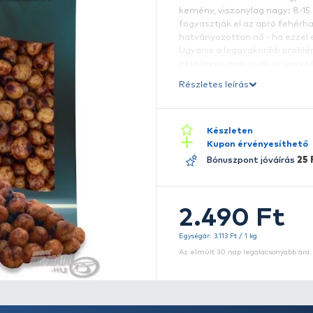
-
A
t
is
k
fo
h
U
p
t
Ré
n
m
r
s
e
a
i
ka