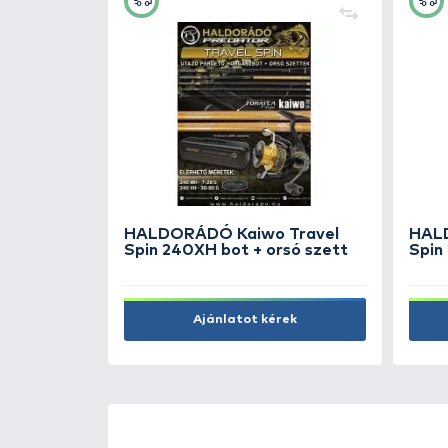
+7
Ft
ak lassú
By Döme TEAM FEEDER 005
Csalifúró 1,5 mm
690 Ft
Kosárba