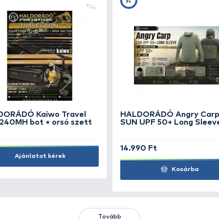
+7
+2
Ft
F
By Döme TEAM FEEDER 001
HA
Extra vékony csalitű
Ch
690 Ft
2.
Kosárba