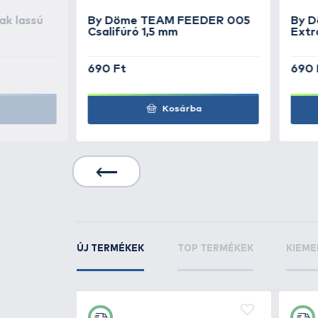
Ponty
20.08 kg
FordOpel
KAPCSOLÓDÓ TERMÉKEK
7