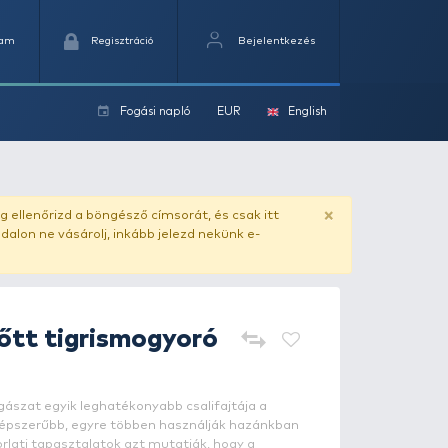
Kedvencek
Kosaram
Regisztráció
Fogási na
ok
ado.hu
. Vásárlás előtt mindig ellenőrizd a böngésző címs
yel csaló másolat - ilyen oldalon ne vásárolj, inkább jel
HALDORÁDÓ
Főtt tigrismogy