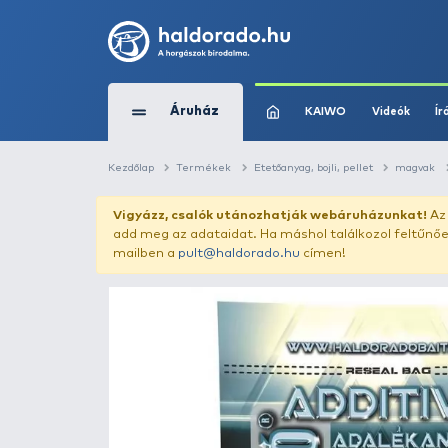
Áruház
KAIWO
Kezdőlap
Termékek
Etetőanyag, bojli, pe
Vigyázz, csalók utánozhatják webár
add meg az adataidat. Ha máshol találk
mailben a
pult@haldorado.hu
címen!