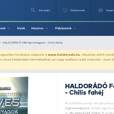
Keresés
Videók
Vizek
Írások
Hasznos
Pályázat
llet
magvak
HALDORÁDÓ Főtt tigrismogyoró - Chilis fahéj
uházunkat!
Az egyetlen hivatalos oldalunk a
www.haldor
ozol feltűnően olcsó Haldorádó-termékekkel, az nagy eséll