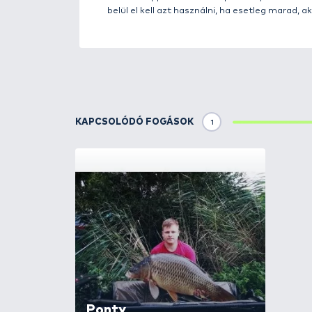
Részletek
A szelektív ponty- és amurhorgá
többen használják hazánkban is
nagy: 8-15 mm átmérőjű szemeke
hatványozottan nő - ha ezzel e
mire megérkeznének a nagyobb p
tigrismogyoró fogósságának tit
meghökkenve tapasztalja majd, 
és értékes vitaminforrásként is
terméket hoznak forgalomba
e
az egyik legnagyobb spanyol te
ízesítünk. (Bár kapható natúr, íz
mindenképpen érdemes kipróbálni