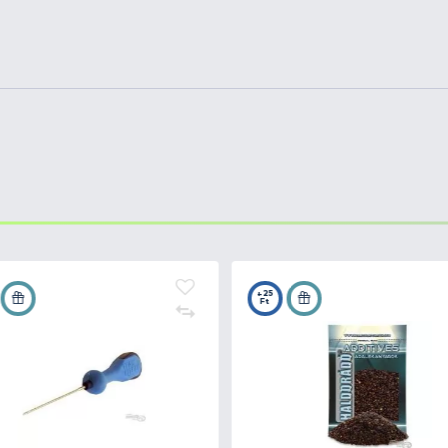
esetleg marad, akkor azt hűtőben tárolva még később is fe