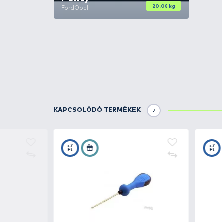
belül el kell azt használni, ha 
KAPCSOLÓDÓ FOGÁSOK
1