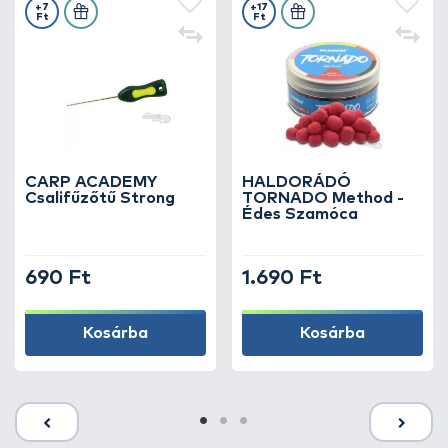
+7
+17
Ft
Ft
CARP ACADEMY
HALDORÁDÓ
Csalifűzőtű Strong
TORNADO Method -
Édes Szamóca
690 Ft
1.690 Ft
Kosárba
Kosárba