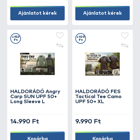
Ajánlatot kérek
Ajánlatot kérek
+150
+100
Ft
Ft
HALDORÁDÓ Angry
HALDORÁDÓ FES
Carp SUN UPF 50+
Tactical Tee Camo
Long Sleeve L
UPF 50+ XL
14.990 Ft
9.990 Ft
Kosárba
Kosárba