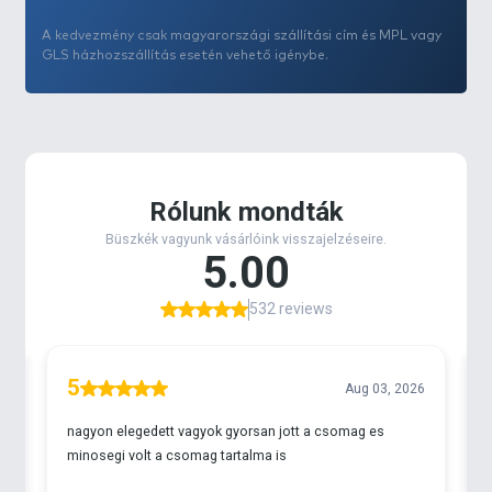
citromsárga és barna, a
Fokhagyma & Mandula
fehér és sárga, a
Puncs & Menta
rózsaszín és sárga,
A kedvezmény csak magyarországi szállítási cím és MPL vagy
míg a
Tintahal & Barack
narancs és rózsaszín, a
GLS házhozszállítás esetén vehető igénybe.
Sipi1
citromsárga és fehér, míg a
Sipi2
narancssárga
és fehér szemeket tartalmaz.