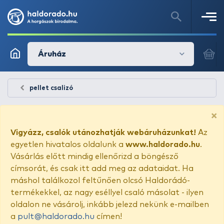
Áruház
pellet csalizó
×
Vigyázz, csalók utánozhatják webáruházunkat!
Az
egyetlen hivatalos oldalunk a
www.haldorado.hu
.
Vásárlás előtt mindig ellenőrizd a böngésző
címsorát, és csak itt add meg az adataidat. Ha
máshol találkozol feltűnően olcsó Haldorádó-
termékekkel, az nagy eséllyel csaló másolat - ilyen
oldalon ne vásárolj, inkább jelezd nekünk e-mailben
a
pult@haldorado.hu
címen!