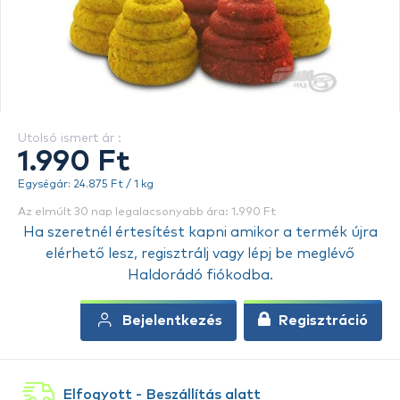
Utolsó ismert ár :
1.990 Ft
Egységár: 24.875 Ft / 1 kg
Az elmúlt 30 nap legalacsonyabb ára: 1.990 Ft
Ha szeretnél értesítést kapni amikor a termék újra
elérhető lesz, regisztrálj vagy lépj be meglévő
Haldorádó fiókodba.
Bejelentkezés
Regisztráció
Elfogyott - Beszállítás alatt