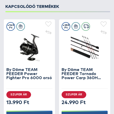
KAPCSOLÓDÓ TERMÉKEK
+140
+250
Ft
Ft
By Döme TEAM
By Döme TEAM
FEEDER Power
FEEDER Tornado
Fighter Pro 6000 orsó
Power Carp 360H
horgászbot +
Dobókesztyű ujj
SZUPER ÁR
SZUPER ÁR
13.990 Ft
24.990 Ft