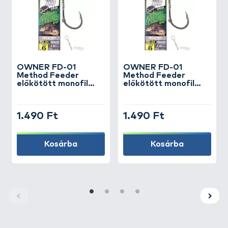
OWNER
FD-01
OWNER
FD-01
Method Feeder
Method Feeder
előkötött monofil
előkötött monofil
előke bayonet
előke bayonet
tüskével - 10 / 0,20
tüskével - 10 / 0,22
mm
mm
1.490 Ft
1.490 Ft
Kosárba
Kosárba