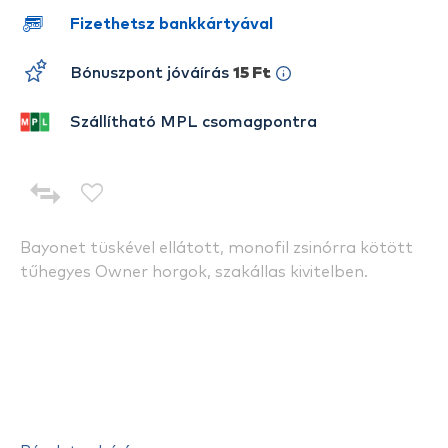
Fizethetsz bankkártyával
Bónuszpont jóváírás
15 Ft
Szállítható MPL csomagpontra
Bayonet tüskével ellátott, monofil zsinórra kötött
tűhegyes Owner horgok, szakállas kivitelben.