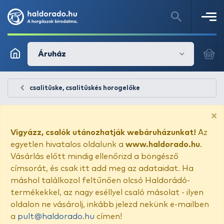
Áruház
csalitüske, csalitüskés horogelőke
×
Vigyázz, csalók utánozhatják webáruházunkat!
Az
egyetlen hivatalos oldalunk a
www.haldorado.hu
.
Vásárlás előtt mindig ellenőrizd a böngésző
címsorát, és csak itt add meg az adataidat. Ha
máshol találkozol feltűnően olcsó Haldorádó-
termékekkel, az nagy eséllyel csaló másolat - ilyen
oldalon ne vásárolj, inkább jelezd nekünk e-mailben
a
pult@haldorado.hu
címen!