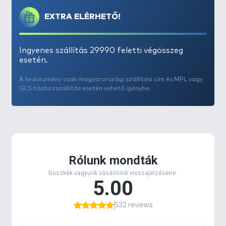
EXTRA ELÉRHETŐ!
Ingyenes szállítás 29990 feletti végösszeg
esetén.
A kedvezmény csak magyarországi szállítási cím és MPL vagy
GLS házhozszállítás esetén vehető igénybe.