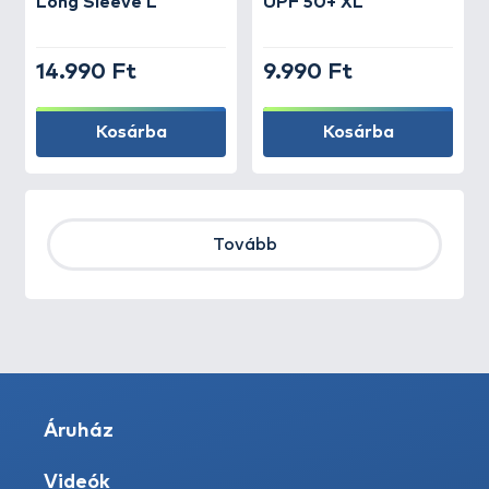
Long Sleeve L
UPF 50+ XL
14.990 Ft
9.990 Ft
Kosárba
Kosárba
Tovább
Áruház
Videók