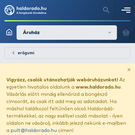
Áruház
erőgumi
×
Vigyázz, csalók utánozhatják webáruházunkat!
Az
egyetlen hivatalos oldalunk a
www.haldorado.hu
.
Vásárlás előtt mindig ellenőrizd a böngésző
címsorát, és csak itt add meg az adataidat. Ha
máshol találkozol feltűnően olcsó Haldorádó-
termékekkel, az nagy eséllyel csaló másolat - ilyen
oldalon ne vásárolj, inkább jelezd nekünk e-mailben
a
pult@haldorado.hu
címen!