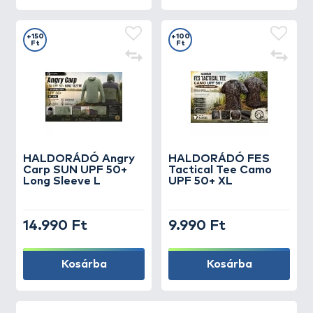
+150
+100
Ft
Ft
HALDORÁDÓ Angry
HALDORÁDÓ FES
Carp SUN UPF 50+
Tactical Tee Camo
Long Sleeve L
UPF 50+ XL
14.990 Ft
9.990 Ft
Kosárba
Kosárba