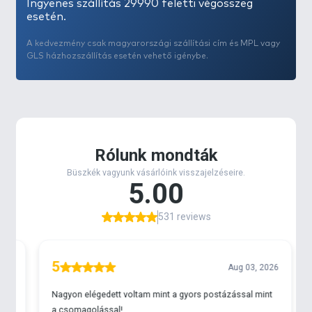
Ingyenes szállítás 29990 feletti végösszeg
esetén.
A kedvezmény csak magyarországi szállítási cím és MPL vagy
GLS házhozszállítás esetén vehető igénybe.