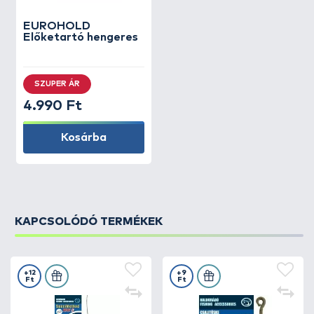
EUROHOLD
Előketartó hengeres
SZUPER ÁR
4.990 Ft
Kosárba
KAPCSOLÓDÓ TERMÉKEK
+12
+9
Ft
Ft