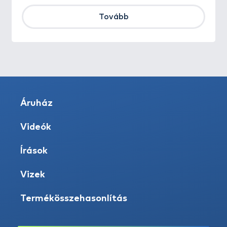
Tovább
Áruház
Videók
Írások
Vizek
Termékösszehasonlítás