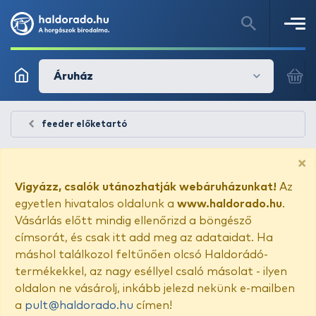
Áruház
feeder előketartó
×
Vigyázz, csalók utánozhatják webáruházunkat!
Az
egyetlen hivatalos oldalunk a
www.haldorado.hu
.
Vásárlás előtt mindig ellenőrizd a böngésző
címsorát, és csak itt add meg az adataidat. Ha
máshol találkozol feltűnően olcsó Haldorádó-
termékekkel, az nagy eséllyel csaló másolat - ilyen
oldalon ne vásárolj, inkább jelezd nekünk e-mailben
a
pult@haldorado.hu
címen!