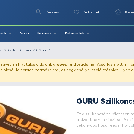
Keresés
Videók
Vizek
Írások
Hasznos
Pályázat
feeder kellékek
GURU Szilikoncső 0,3 mm 1,5 m
uházunkat!
Az egyetlen hivatalos oldalunk a
www.haldor
ozol feltűnően olcsó Haldorádó-termékekkel, az nagy eséll