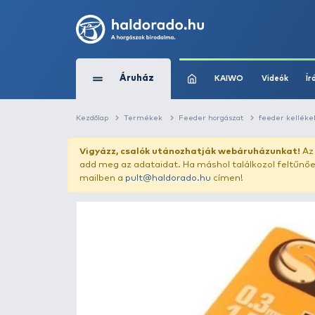
Áruház
KAIWO
Kezdőlap
Termékek
Feeder horgászat
Vigyázz, csalók utánozhatják webár
add meg az adataidat. Ha máshol találk
mailben a
pult@haldorado.hu
címen!