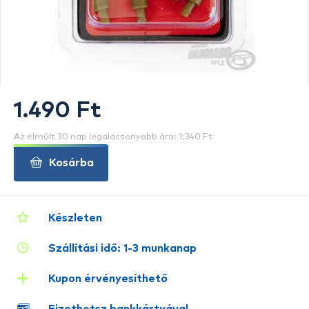
1.490 Ft
Az elmúlt 30 nap legalacsonyabb ára: 1.340 Ft
Kosárba
Készleten
Szállítási idő: 1-3 munkanap
Kupon érvényesíthető