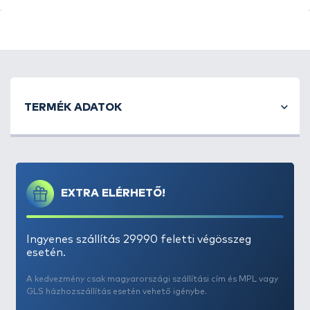
igazán profi, összehangolt rendszert alkot.
TERMÉK ADATOK
EXTRA ELÉRHETŐ!
Ingyenes szállítás 29990 feletti végösszeg
esetén.
A kedvezmény csak magyarországi szállítási cím és MPL vagy
GLS házhozszállítás esetén vehető igénybe.