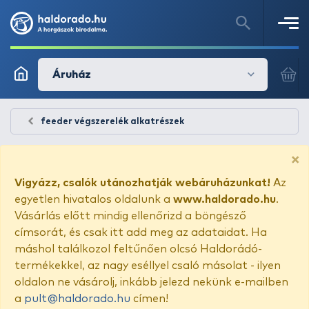
Áruház
feeder végszerelék alkatrészek
×
Vigyázz, csalók utánozhatják webáruházunkat!
Az
egyetlen hivatalos oldalunk a
www.haldorado.hu
.
Vásárlás előtt mindig ellenőrizd a böngésző
címsorát, és csak itt add meg az adataidat. Ha
máshol találkozol feltűnően olcsó Haldorádó-
termékekkel, az nagy eséllyel csaló másolat - ilyen
oldalon ne vásárolj, inkább jelezd nekünk e-mailben
a
pult@haldorado.hu
címen!