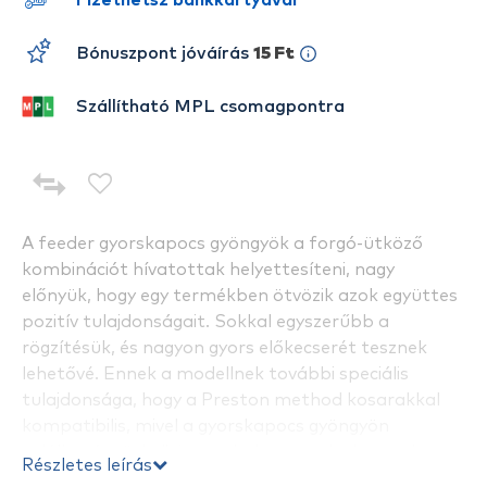
Fizethetsz bankkártyával
Bónuszpont jóváírás
15 Ft
Szállítható MPL csomagpontra
A feeder gyorskapocs gyöngyök a forgó-ütköző
kombinációt hívatottak helyettesíteni, nagy
előnyük, hogy egy termékben ötvözik azok együttes
pozitív tulajdonságait. Sokkal egyszerűbb a
rögzítésük, és nagyon gyors előkecserét tesznek
lehetővé. Ennek a modellnek további speciális
tulajdonsága, hogy a Preston method kosarakkal
kompatibilis, mivel a gyorskapocs gyöngyön
található „tüske" éppen belepasszol a kosarak
Részletes leírás
csövébe. Bármelyik method kosárral alkalmazva egy