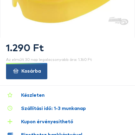
1.290 Ft
Az elmúlt 30 nap legalacsonyabb ára: 1.160 Ft
Kosárba
Készleten
Szállítási idő: 1-3 munkanap
Kupon érvényesíthető