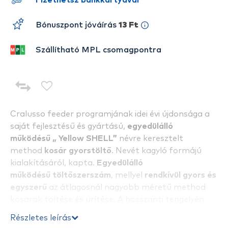
Fizethetsz bankkártyával
Bónuszpont jóváírás
13 Ft
Szállítható MPL csomagpontra
Cralusso feeder programjának idei évi újdonsága a
saját fejlesztésű és gyártású,
egyedülálló
működésű
„ Yellow SHELL”
névre keresztelt
method
kosár gyorstöltő
. Nevét kagyló formájú
kialakításáról, kapta.
Egyedülálló
működésű
töltőszerszám
, mellyel
rendkívül gyors és
egyszerű
az átlagosnál nagyobb méretű method
kosarak töltése és ürítése. A hosszanti tengelyén
történő nyitása, meggátolja az etetőanyag töltőbe
Részletes leírás
ragadását. A hagyományos töltőktől eltérően, nem