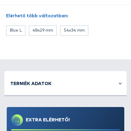
kell nyomkodni,
csak szétnyitjuk és leesik a kosárról
a töltő
, melybe
soha nem tapad be az
Elérhető több változatban:
etetőanyag!
Univerzális kialakításának
köszönhetően, számos cég nagyobb méretű
Blue L
48x29 mm
54x34 mm
kosarához használható. Hazai fejlesztésű és
gyártású termék!
A töltő belső mérete: 63x37 mm
TERMÉK ADATOK
EXTRA ELÉRHETŐ!