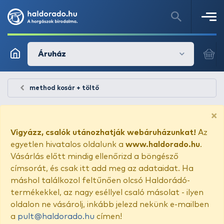
Áruház
method kosár + töltő
×
Vigyázz, csalók utánozhatják webáruházunkat!
Az
egyetlen hivatalos oldalunk a
www.haldorado.hu
.
Vásárlás előtt mindig ellenőrizd a böngésző
címsorát, és csak itt add meg az adataidat. Ha
máshol találkozol feltűnően olcsó Haldorádó-
termékekkel, az nagy eséllyel csaló másolat - ilyen
oldalon ne vásárolj, inkább jelezd nekünk e-mailben
a
pult@haldorado.hu
címen!