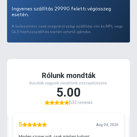
Ingyenes szállítás 29990 feletti végösszeg
esetén.
A kedvezmény csak magyarországi szállítási cím és MPL vagy
GLS házhozszállítás esetén vehető igénybe.