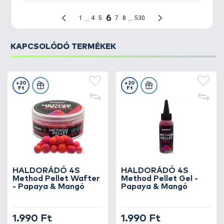
méretű
Dart Pro Aqua kosár, valamint a hozzá
tartozó gumis töltőszerszám.
KAPCSOLÓDÓ TERMÉKEK
+20
+20
Ft
Ft
HALDORÁDÓ 4S
HALDORÁDÓ 4S
Method Pellet Wafter
Method Pellet Gel -
- Papaya & Mangó
Papaya & Mangó
1.990 Ft
1.990 Ft