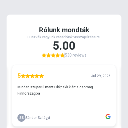
miatt elegendő kevés etetőanyag.
20 és 30
grammos változatai
a partközeli zónák (10-30
méter) meghorgászására bőven elég.
Az
„L”- es méret
az általános pontyhorgászat
eszköze. Befogadóképessége a legtöbb intenzív
vízterületen elegendő. Jól dobható, így nagyon
pontos horgászatot tesz lehetővé.
30, 40 és 50
grammos változatai
ideálisak a 10-80 méteres
távok eléréséhez.
Az
„XL”–es méretű változatok 45, 55 és 65
grammos méretekben
kapható. Ezek már
alkalmasak a nagyon távoli helyek
meghorgászására, valamint nagy
befogadóképességük miatt a természetes vizek,
vagy kevésbé nagy halsűrűségű tavak kivárós
horgászataihoz is.
A kosarak elérhetők önmagukban, illetve szett
formájában is. A szettek tartalma két, azonos