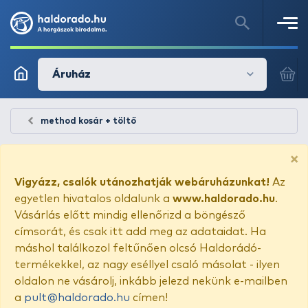
Áruház
method kosár + töltő
×
Vigyázz, csalók utánozhatják webáruházunkat!
Az
egyetlen hivatalos oldalunk a
www.haldorado.hu
.
Vásárlás előtt mindig ellenőrizd a böngésző
címsorát, és csak itt add meg az adataidat. Ha
máshol találkozol feltűnően olcsó Haldorádó-
termékekkel, az nagy eséllyel csaló másolat - ilyen
oldalon ne vásárolj, inkább jelezd nekünk e-mailben
a
pult@haldorado.hu
címen!