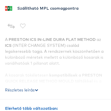
Szállítható MPL csomagpontra
A
PRESTON ICS IN-LINE DURA FLAT METHOD
az
ICS
(INTER CHANGE SYSTEM) család
legsikeresebb tagja. A rendszernek köszönhetően a
különböző méretek mellett a különböző kosarak is
variálhatóak 1 pillanat alatt.
A kosarak tökéletesen
kompatibilisek a PRESTON
QUICK RELEASE METHOD MOULD töltőkkel
és a
PRESTON ICS ELASTICATED STEM KITS
Részletes leírás
erőgumival szerelt szárakkal!
Bordáinak kialakítása tökéletes helyet nyújt a csali
Elérhető több változatban: