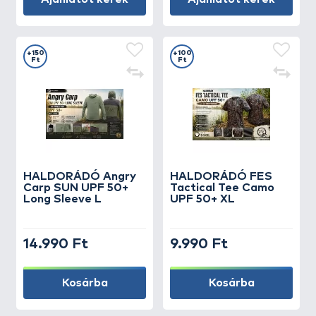
+150
+100
Ft
Ft
HALDORÁDÓ Angry
HALDORÁDÓ FES
Carp SUN UPF 50+
Tactical Tee Camo
Long Sleeve L
UPF 50+ XL
14.990 Ft
9.990 Ft
Kosárba
Kosárba