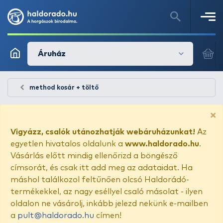
Áruház
method kosár + töltő
×
Vigyázz, csalók utánozhatják webáruházunkat!
Az
egyetlen hivatalos oldalunk a
www.haldorado.hu
.
Vásárlás előtt mindig ellenőrizd a böngésző
címsorát, és csak itt add meg az adataidat. Ha
máshol találkozol feltűnően olcsó Haldorádó-
termékekkel, az nagy eséllyel csaló másolat - ilyen
oldalon ne vásárolj, inkább jelezd nekünk e-mailben
a
pult@haldorado.hu
címen!