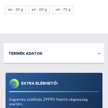
számára.
xxl - 45 g
xxl - 60 g
xxl - 75 g
TERMÉK ADATOK
EXTRA ELÉRHETŐ!
Ingyenes szállítás 29990 feletti végösszeg
esetén.