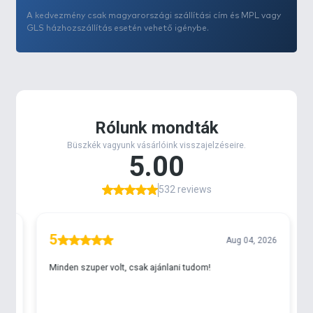
A kedvezmény csak magyarországi szállítási cím és MPL vagy
GLS házhozszállítás esetén vehető igénybe.