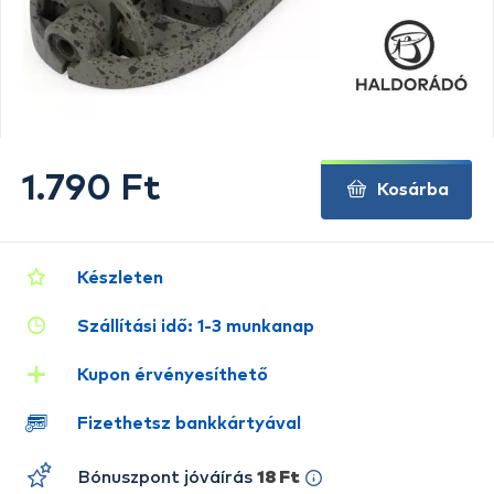
1.790 Ft
Kosárba
Készleten
Szállítási idő: 1-3 munkanap
Kupon érvényesíthető
Fizethetsz bankkártyával
Bónuszpont jóváírás
18 Ft