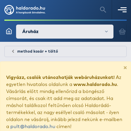
Áruház
method kosár + töltő
×
Vigyázz, csalók utánozhatják webáruházunkat!
Az
egyetlen hivatalos oldalunk a
www.haldorado.hu
.
Vásárlás előtt mindig ellenőrizd a böngésző
címsorát, és csak itt add meg az adataidat. Ha
máshol találkozol feltűnően olcsó Haldorádó-
termékekkel, az nagy eséllyel csaló másolat - ilyen
oldalon ne vásárolj, inkább jelezd nekünk e-mailben
a
pult@haldorado.hu
címen!