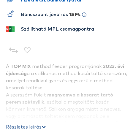
Fizethetsz bankkártyával
Bónuszpont jóváírás
15 Ft
Szállítható MPL csomagpontra
A
TOP MIX
method feeder programjának
2023. évi
újdonság
a a szilikonos method kosártöltő szerszám,
amellyel rendkívül gyors és egyszerű a method
kosarak töltése.
A szerszám füleit
megnyomva a kosarat tartó
perem szétnyílik
, ezáltal a megtöltött kosár
könnyen kivehető. Szilikon anyaga miatt a nedves,
vagy aromázott töltetek sem ragadnak bele
könnyen a töltőszerszámba. Vízbe ejtve sem kell
Részletes leírás
attól félnünk, hogy vehetünk újat, hisz lebeg a víz