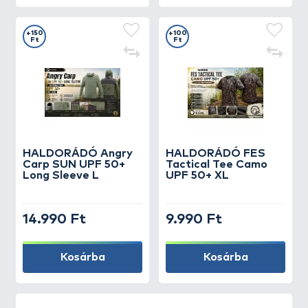
+150
+100
Ft
Ft
HALDORÁDÓ Angry
HALDORÁDÓ FES
Carp SUN UPF 50+
Tactical Tee Camo
Long Sleeve L
UPF 50+ XL
14.990 Ft
9.990 Ft
Kosárba
Kosárba