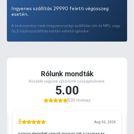
Ingyenes szállítás 29990 feletti végösszeg
esetén.
A kedvezmény csak magyarországi szállítási cím és MPL vagy
GLS házhozszállítás esetén vehető igénybe.