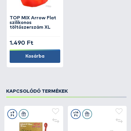
TOP MIX
Arrow Flat
szilikonos
töltőszerszám XL
1.490 Ft
Kosárba
KAPCSOLÓDÓ TERMÉKEK
+9
+14
Ft
Ft