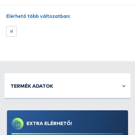
tetején, és könnyen "kihalászható".
Univerzális
formakialakítás
nak köszönhetően más gyártók
Elérhető több változatban:
hasonló formájú feeder kosarainál is használható.
xl
TERMÉK ADATOK
EXTRA ELÉRHETŐ!