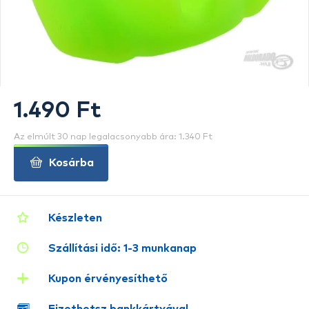
1.490 Ft
Az elmúlt 30 nap legalacsonyabb ára: 1.340 Ft
Kosárba
Készleten
Szállítási idő: 1-3 munkanap
Kupon érvényesíthető