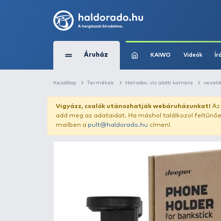
Áruház
KAIWO
Kezdőlap
Termékek
Halradar, víz alatti
Vigyázz, csalók utánozhatják webár
add meg az adataidat. Ha máshol találk
mailben a
pult@haldorado.hu
címen!