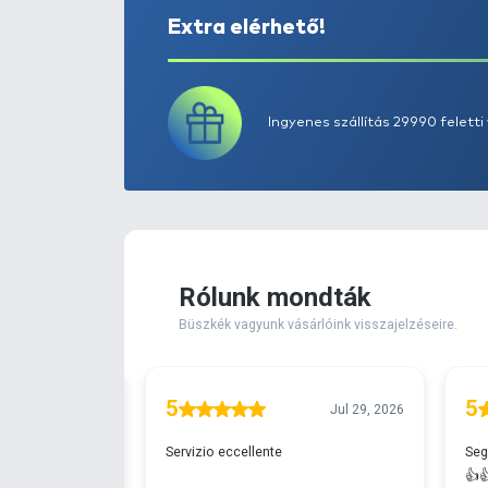
Extra elérhető!
Ingyenes szállítá