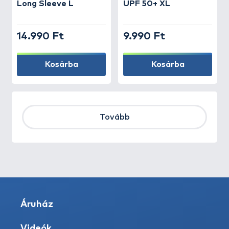
Long Sleeve L
UPF 50+ XL
14.990 Ft
9.990 Ft
Kosárba
Kosárba
Tovább
Áruház
Videók