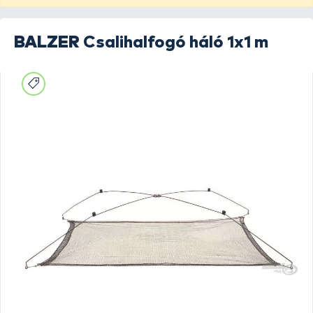
BALZER
Csalihalfogó háló 1x1 m