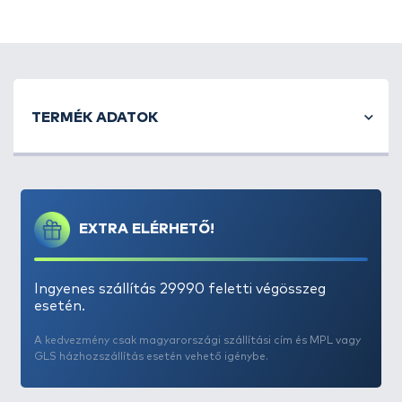
TERMÉK ADATOK
EXTRA ELÉRHETŐ!
Ingyenes szállítás 29990 feletti végösszeg
esetén.
A kedvezmény csak magyarországi szállítási cím és MPL vagy
GLS házhozszállítás esetén vehető igénybe.