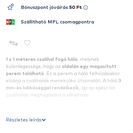
Bónuszpont jóváírás
50 Ft
Szállítható MPL csomagpontra
1 x 1 méteres csalihal fogó háló
, melynek
különlegessége, hogy az
oldalán egy magasított
perem található
. Ez a perem a háló felhúzásakor
elzárja a csalihalak menekülési útvonalát. A háló
3
mm-es lukbőséggel rendelkezik
, így az egész kis
csalihalak megfogására is alkalmas.
Részletes leírás