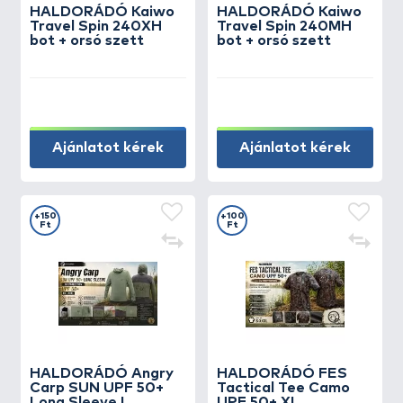
HALDORÁDÓ Kaiwo
HALDORÁDÓ Kaiwo
Travel Spin 240XH
Travel Spin 240MH
bot + orsó szett
bot + orsó szett
Ajánlatot kérek
Ajánlatot kérek
+150
+100
Ft
Ft
HALDORÁDÓ Angry
HALDORÁDÓ FES
Carp SUN UPF 50+
Tactical Tee Camo
Long Sleeve L
UPF 50+ XL