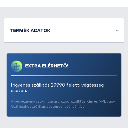
TERMÉK ADATOK
EXTRA ELÉRHETŐ!
Ingyenes szállítás 29990 feletti végösszeg
esetén.
A kedvezmény csak magyarországi szállítási cím és MPL vagy
GLS házhozszállítás esetén vehető igénybe.