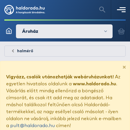
Áruház
halmérő
×
Vigyázz, csalók utánozhatják webáruházunkat!
Az
egyetlen hivatalos oldalunk a
www.haldorado.hu
.
Vásárlás előtt mindig ellenőrizd a böngésző
címsorát, és csak itt add meg az adataidat. Ha
máshol találkozol feltűnően olcsó Haldorádó-
termékekkel, az nagy eséllyel csaló másolat - ilyen
oldalon ne vásárolj, inkább jelezd nekünk e-mailben
a
pult@haldorado.hu
címen!