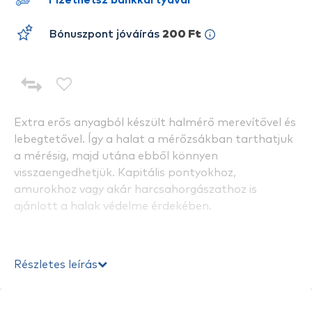
Fizethetsz bankkártyával
Bónuszpont jóváírás
200 Ft
Extra erős anyagból készült halmérő merevítővel és
lebegtetővel. Így a halat a mérőzsákban tarthatjuk
a mérésig, majd utána ebből könnyen
visszaengedhetjük. Kapitális pontyokhoz,
amurokhoz vagy akár harcsahorgászathoz is
ajánlott a halak védelme érdekében.
Részletes leírás