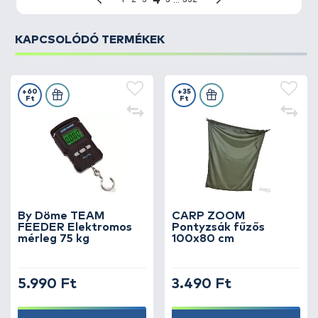
KAPCSOLÓDÓ TERMÉKEK
+60
+35
Ft
Ft
By Döme TEAM
CARP ZOOM
FEEDER Elektromos
Pontyzsák fűzős
mérleg 75 kg
100x80 cm
5.990 Ft
3.490 Ft