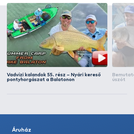
Vadvízi kalandok 55. rész – Nyári kereső
Bemutato
pontyhorgászat a Balatonon
úszót
Áruház