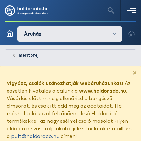
Áruház
merítőfej
×
Vigyázz, csalók utánozhatják webáruházunkat!
Az
egyetlen hivatalos oldalunk a
www.haldorado.hu
.
Vásárlás előtt mindig ellenőrizd a böngésző
címsorát, és csak itt add meg az adataidat. Ha
máshol találkozol feltűnően olcsó Haldorádó-
termékekkel, az nagy eséllyel csaló másolat - ilyen
oldalon ne vásárolj, inkább jelezd nekünk e-mailben
a
pult@haldorado.hu
címen!