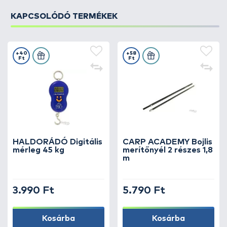
KAPCSOLÓDÓ TERMÉKEK
+40
+58
Ft
Ft
HALDORÁDÓ Digitális
CARP ACADEMY Bojlis
mérleg 45 kg
merítőnyél 2 részes 1,8
m
3.990 Ft
5.790 Ft
Kosárba
Kosárba