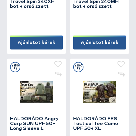
Travel Spin 240XH
Travel Spin 240MH
bot + orsó szett
bot + orsó szett
Ajánlatot kérek
Ajánlatot kérek
+150
+100
Ft
Ft
HALDORÁDÓ Angry
HALDORÁDÓ FES
Carp SUN UPF 50+
Tactical Tee Camo
Long Sleeve L
UPF 50+ XL