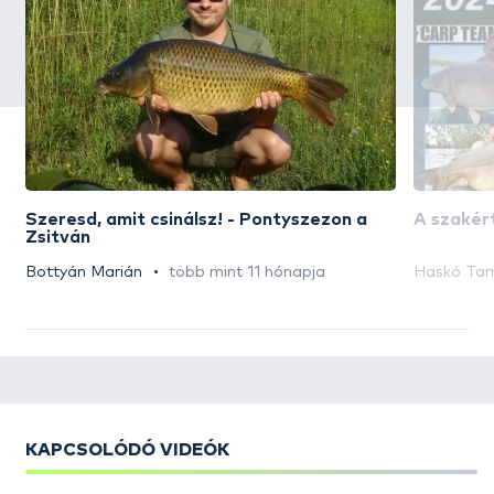
Szeresd, amit csinálsz! - Pontyszezon a
A szakért
Zsitván
Bottyán Marián
több mint 11 hónapja
Haskó Ta
KAPCSOLÓDÓ VIDEÓK