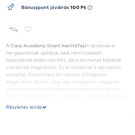
Bónuszpont jóváírás
100 Ft
A
Carp Academy Giant merítőfej
et azoknak a
horgászoknak ajánljuk, akik nem szívesen
használnak bojlis merítőt, de a termetes halakat
szeretnék megcélozni. Ez a modell az ő igényeiket
szolgálja. Kialakítása és méretei bőségesen
elegendőek ahhoz, hogy egy nyugtalan, nagyobb
testű halat is biztonságosan megtartson, illetve
kellően strapabíró, jó minőségű az anyaghasználata
ahhoz, hogy bírja az igénybevételt. A fej erősített,
Részletes leírás
festett alumínium kerettel rendelkezik. Hálója nagy
teherbírású, extra erős anyag, ami tökéletesen
alkalmas e merítőfej nagyhalas koncepciójához.
Mérete: 80x70 cm, mélysége: 70 cm.