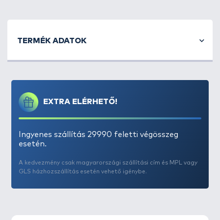
TERMÉK ADATOK
EXTRA ELÉRHETŐ!
Ingyenes szállítás 29990 feletti végösszeg
esetén.
A kedvezmény csak magyarországi szállítási cím és MPL vagy
GLS házhozszállítás esetén vehető igénybe.