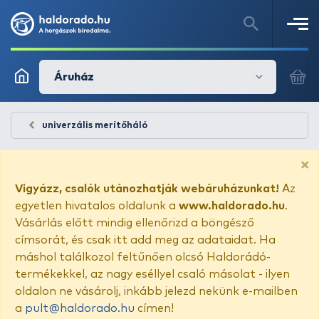
Áruház
univerzális merítőháló
×
Vigyázz, csalók utánozhatják webáruházunkat!
Az
egyetlen hivatalos oldalunk a
www.haldorado.hu
.
Vásárlás előtt mindig ellenőrizd a böngésző
címsorát, és csak itt add meg az adataidat. Ha
máshol találkozol feltűnően olcsó Haldorádó-
termékekkel, az nagy eséllyel csaló másolat - ilyen
oldalon ne vásárolj, inkább jelezd nekünk e-mailben
a
pult@haldorado.hu
címen!