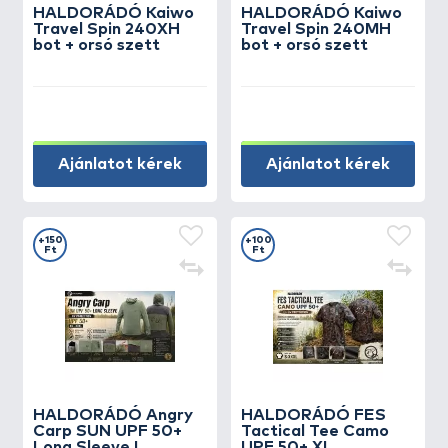
HALDORÁDÓ Kaiwo
HALDORÁDÓ Kaiwo
Travel Spin 240XH
Travel Spin 240MH
bot + orsó szett
bot + orsó szett
Ajánlatot kérek
Ajánlatot kérek
+150
+100
Ft
Ft
HALDORÁDÓ Angry
HALDORÁDÓ FES
Carp SUN UPF 50+
Tactical Tee Camo
Long Sleeve L
UPF 50+ XL