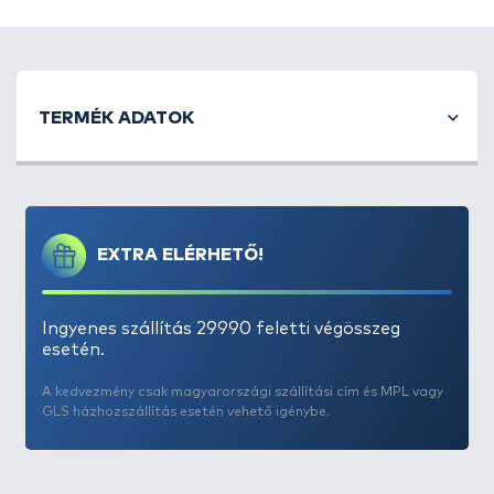
TERMÉK ADATOK
EXTRA ELÉRHETŐ!
Ingyenes szállítás 29990 feletti végösszeg
esetén.
A kedvezmény csak magyarországi szállítási cím és MPL vagy
GLS házhozszállítás esetén vehető igénybe.