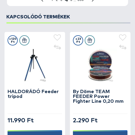
KAPCSOLÓDÓ TERMÉKEK
+120
+23
Ft
Ft
HALDORÁDÓ Feeder
By Döme TEAM
tripod
FEEDER Power
Fighter Line 0,20 mm
11.990 Ft
2.290 Ft