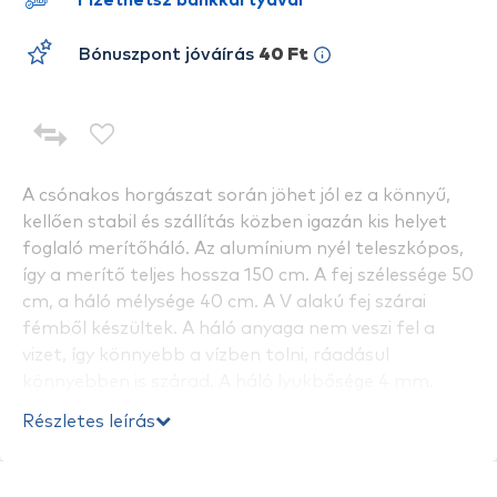
Fizethetsz bankkártyával
Bónuszpont jóváírás
40 Ft
A csónakos horgászat során jöhet jól ez a könnyű,
kellően stabil és szállítás közben igazán kis helyet
foglaló merítőháló. Az alumínium nyél teleszkópos,
így a merítő teljes hossza 150 cm. A fej szélessége 50
cm, a háló mélysége 40 cm. A V alakú fej szárai
fémből készültek. A háló anyaga nem veszi fel a
vizet, így könnyebb a vízben tolni, ráadásul
könnyebben is szárad. A háló lyukbősége 4 mm.
Részletes leírás