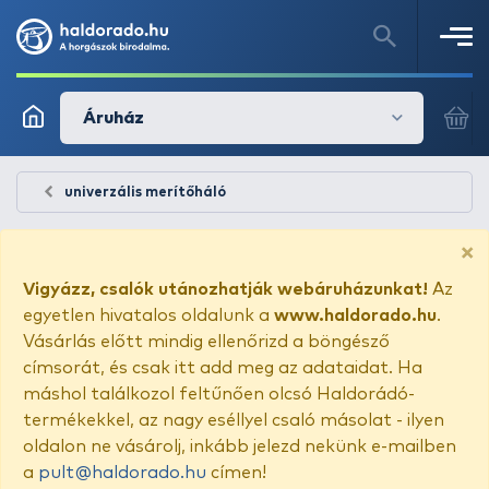
Áruház
univerzális merítőháló
×
Vigyázz, csalók utánozhatják webáruházunkat!
Az
egyetlen hivatalos oldalunk a
www.haldorado.hu
.
Vásárlás előtt mindig ellenőrizd a böngésző
címsorát, és csak itt add meg az adataidat. Ha
máshol találkozol feltűnően olcsó Haldorádó-
termékekkel, az nagy eséllyel csaló másolat - ilyen
oldalon ne vásárolj, inkább jelezd nekünk e-mailben
a
pult@haldorado.hu
címen!