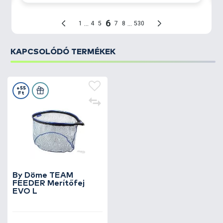
anyagi kártól tud minket megvédeni!
KAPCSOLÓDÓ TERMÉKEK
+55
Ft
By Döme TEAM
FEEDER Merítőfej
EVO L