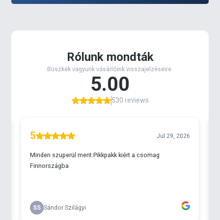
a
botvisszahúzó kötél, mely
egy
rugalmas
gumikötelet tartalmazó tárcsa
. A gumikötél végén
lévő
karabinert a Kaiwo spiccbot végdugójában
található fém fülbe kell akasztani
. Magát a tárcsát
lehet rögzíteni a horgászládához, egy arra
csavarozható adapterrel, de a multifunkciós
változatot akár a feeder karra is fel lehet erősíteni.
Annak érdekében, hogy a botkezelést ne zavarja,
hogy ki van az pányvázva, a kötélen állítható egy
bizonyos hossz, amely lazasága miatt nem
akadályozza a horgászatot.
Amennyiben bajt érzünk, nincs más teendő, mint a
botot elengedni, és hagyni, hogy a hal kifárassza
magát, és, ha már kicsit gyengül az
ellenállása,
szépen vissza kell húzni a „pányva”
segítségével.
A visszahúzást egy gomb segítségével
tudjuk elindítani, vagy megállítani, hasonlóan, mint
egy kutyapóráz esetében!
Zseniális megoldás
, mely sok bosszúságtól, és