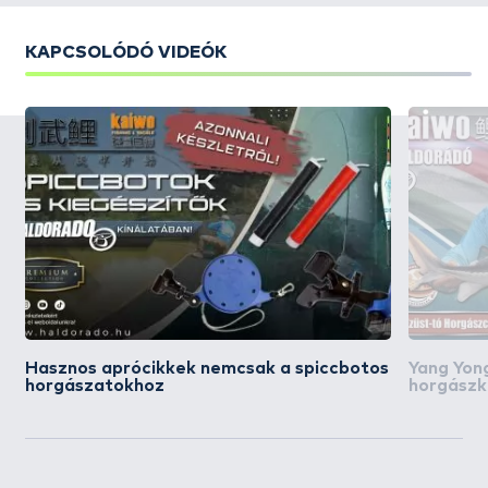
KAPCSOLÓDÓ VIDEÓK
Hasznos aprócikkek nemcsak a spiccbotos
Yang Yon
horgászatokhoz
horgászka
ponty- é