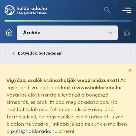
Áruház
botvédők, botvédelem
×
Vigyázz, csalók utánozhatják webáruházunkat!
Az
egyetlen hivatalos oldalunk a
www.haldorado.hu
.
Vásárlás előtt mindig ellenőrizd a böngésző
címsorát, és csak itt add meg az adataidat. Ha
máshol találkozol feltűnően olcsó Haldorádó-
termékekkel, az nagy eséllyel csaló másolat - ilyen
oldalon ne vásárolj, inkább jelezd nekünk e-mailben
a
pult@haldorado.hu
címen!