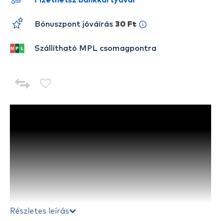
Fizethetsz bankkártyával
Bónuszpont jóváírás
30 Ft
Szállítható MPL csomagpontra
Részletes leírás