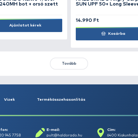
KIEMELT AJÁNLATOK
KIÁRUSÍTÁS
+15
Ft