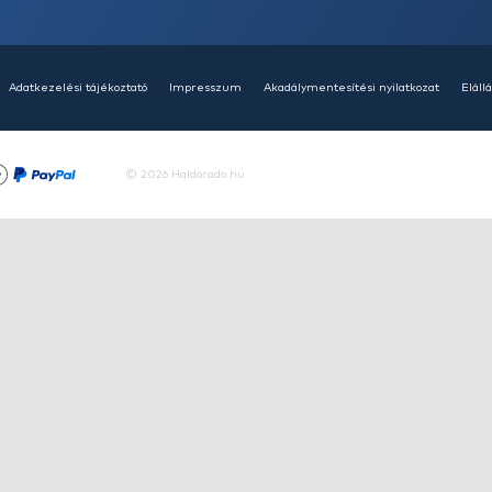
HALDORÁDÓ Kaiwo Travel
HA
Spin 240MH bot + orsó szett
SU
14
Ajánlatot kérek