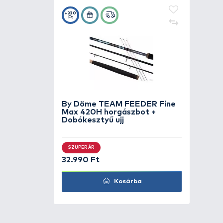
Részletek
Ez a By Döme TEAM FEEDER Fine 
KAPCSOLÓDÓ TERMÉKEK
1