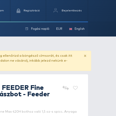
Kedvencek
Kosaram
Regisztráció
Fogási na
ok
orgászbot - Feeder spicc 1,5 oz
ado.hu
. Vásárlás előtt mindig ellenőrizd a böngésző címs
yel csaló másolat - ilyen oldalon ne vásárolj, inkább jel
By Döme
TEAM FEEDER Fine