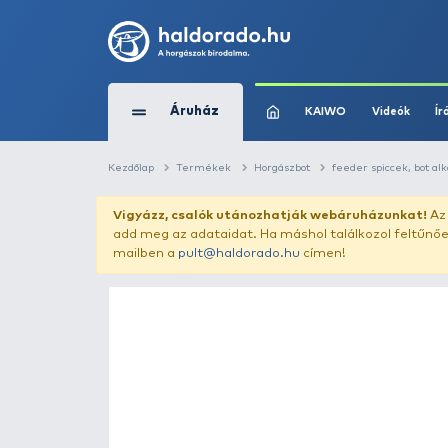
Áruház
KAIWO
Kezdőlap
Termékek
Horgászbot
feede
Vigyázz, csalók utánozhatják webár
add meg az adataidat. Ha máshol találk
mailben a
pult@haldorado.hu
címen!