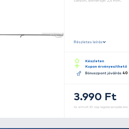
s
E
c
Ré