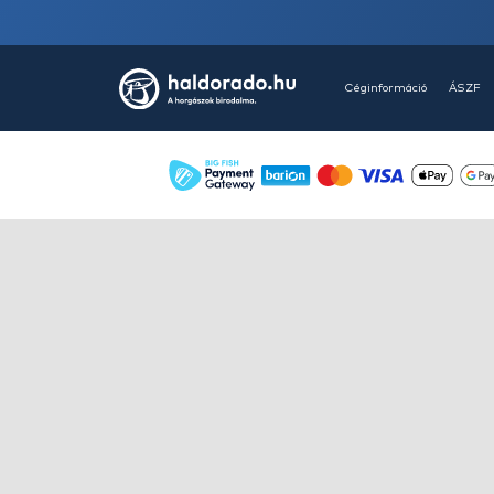
HALDORÁDÓ Kaiwo Travel
Spin 240XH bot + orsó szett
Ajánlatot kérek