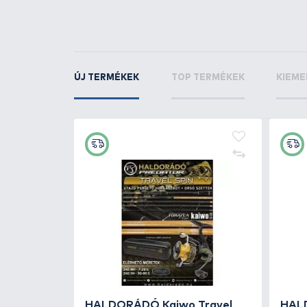
+330
Ft
By Döme TEAM FEEDER Fine
Max 420H horgászbot +
Dobókesztyű ujj
SZUPER ÁR
32.990 Ft