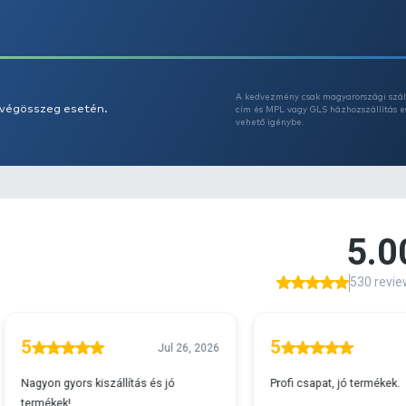
Az
A
s 29990 feletti végösszeg esetén.
c
v