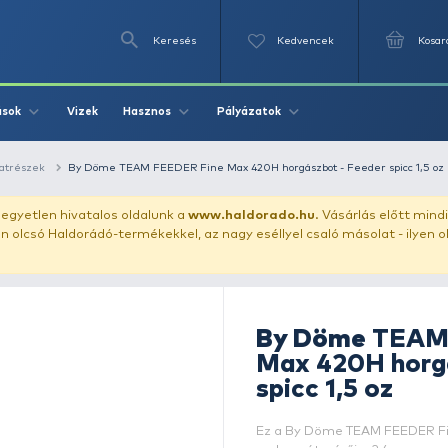
Keresés
Videók
Vizek
Írások
Hasznos
Pályázat
r spiccek, bot alkatrészek
By Döme TEAM FEEDER Fine Max 420H h
uházunkat!
Az egyetlen hivatalos oldalunk a
www.haldor
ozol feltűnően olcsó Haldorádó-termékekkel, az nagy eséll