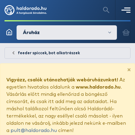
Áruház
feeder spiccek, bot alkatrészek
×
Vigyázz, csalók utánozhatják webáruházunkat!
Az
egyetlen hivatalos oldalunk a
www.haldorado.hu
.
Vásárlás előtt mindig ellenőrizd a böngésző
címsorát, és csak itt add meg az adataidat. Ha
máshol találkozol feltűnően olcsó Haldorádó-
termékekkel, az nagy eséllyel csaló másolat - ilyen
oldalon ne vásárolj, inkább jelezd nekünk e-mailben
a
pult@haldorado.hu
címen!