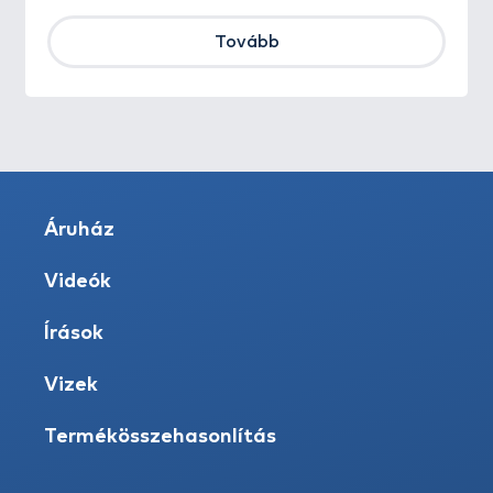
Tovább
Áruház
Videók
Írások
Vizek
Termékösszehasonlítás