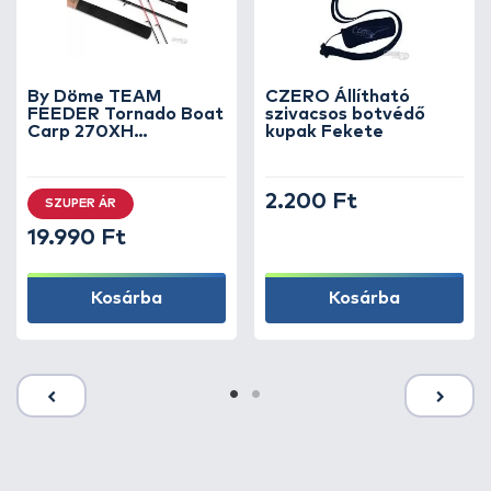
By Döme TEAM
CZERO Állítható
FEEDER Tornado Boat
szivacsos botvédő
Carp 270XH
kupak Fekete
horgászbot +
Dobókesztyű ujj
2.200 Ft
SZUPER ÁR
19.990 Ft
Kosárba
Kosárba