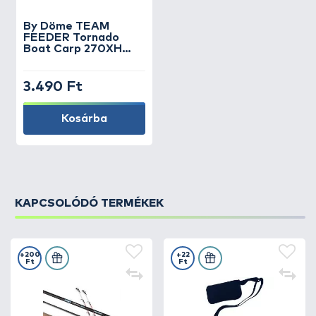
By Döme
TEAM
FEEDER Tornado
Boat Carp 270XH
horgászbot - Feeder
spicc Medium
3.490 Ft
Kosárba
KAPCSOLÓDÓ TERMÉKEK
+200
+22
Ft
Ft