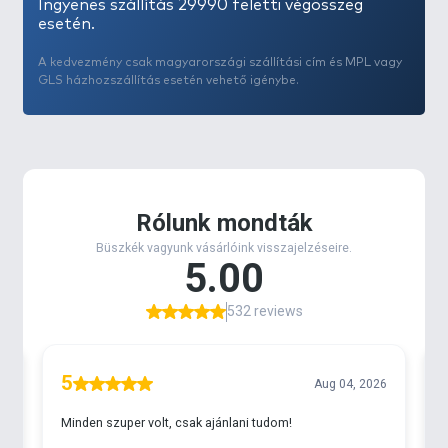
Ingyenes szállítás 29990 feletti végösszeg
esetén.
A kedvezmény csak magyarországi szállítási cím és MPL vagy
GLS házhozszállítás esetén vehető igénybe.