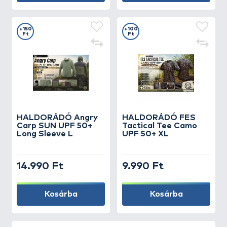
+150
+100
Ft
Ft
HALDORÁDÓ Angry
HALDORÁDÓ FES
Carp SUN UPF 50+
Tactical Tee Camo
Long Sleeve L
UPF 50+ XL
14.990 Ft
9.990 Ft
Kosárba
Kosárba