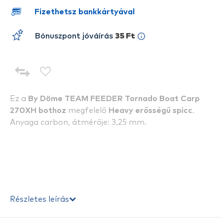
Fizethetsz bankkártyával
Bónuszpont jóváírás
35 Ft
Ez a
By Döme TEAM FEEDER Tornado Boat Carp
270XH
bothoz
megfelelő
Heavy
erősségű spicc
.
Anyaga carbon, átmérője: 3,25 mm.
Részletes leírás