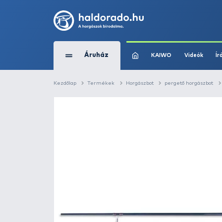
Áruház
KAIWO
Kezdőlap
Termékek
Horgászbot
perg