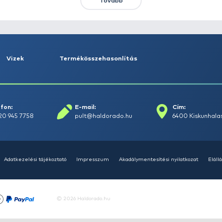
HALDORÁDÓ Kaiwo Travel
HA
Spin 240MH bot + orsó szett
SU
14
Ajánlatot kérek
Tovább