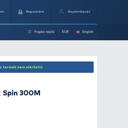
Kedvencek
Kosaram
Regisztráció
Fogási na
ok
Inaktív termék! Jelenleg ez a termék nem elérhető.
NEVIS
Promaxx Spin 300M
horgászbot