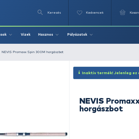
Keresés
Videók
Vizek
Írások
Hasznos
Pályázat
ető horgászbot
NEVIS Promaxx Spin 300M horgászbot