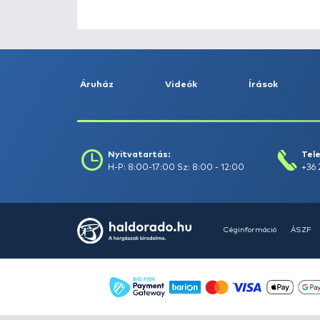
HALDORÁDÓ Kaiwo Travel
Spin 240XH bot + orsó szett
Ajánlatot kérek