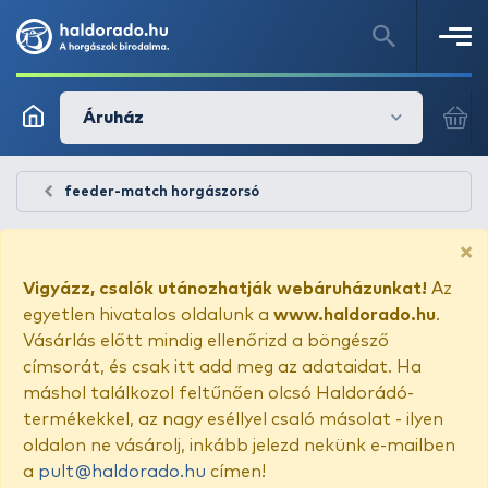
Áruház
feeder-match horgászorsó
×
Vigyázz, csalók utánozhatják webáruházunkat!
Az
egyetlen hivatalos oldalunk a
www.haldorado.hu
.
Vásárlás előtt mindig ellenőrizd a böngésző
címsorát, és csak itt add meg az adataidat. Ha
máshol találkozol feltűnően olcsó Haldorádó-
termékekkel, az nagy eséllyel csaló másolat - ilyen
oldalon ne vásárolj, inkább jelezd nekünk e-mailben
a
pult@haldorado.hu
címen!