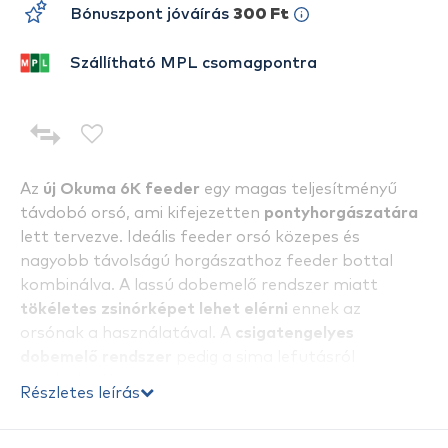
Bónuszpont jóváírás
300 Ft
Szállítható MPL csomagpontra
Az
új Okuma 6K feeder
egy magas teljesítményű
távdobó orsó, ami kifejezetten
pontyhorgászatára
lett tervezve. Ideális feeder orsó közepes és
nagyobb távolságú horgászathoz feeder bottal
kombinálva. A lassú dobemelő rendszer miatt
tökéletes zsinórképet lehet elérni
ennek az
orsónak a használatával. A
csigatengelyes
dobemelő rendszer
pedig a sima lefutásról
gondoskodik.
Részletes leírás
Az erős, egy darabból készült
alumínium felkapókar
gátolja a zsinór csavarodását dobás és betekerés