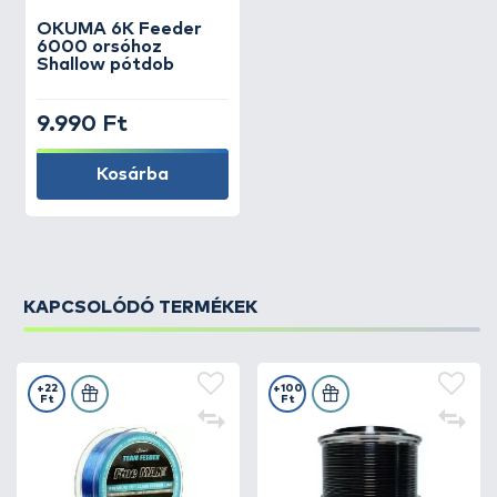
OKUMA
6K Feeder
6000 orsóhoz
Shallow pótdob
9.990 Ft
Kosárba
KAPCSOLÓDÓ TERMÉKEK
+22
+100
Ft
Ft