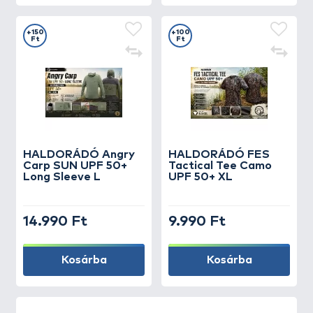
+150
+100
Ft
Ft
HALDORÁDÓ Angry
HALDORÁDÓ FES
Carp SUN UPF 50+
Tactical Tee Camo
Long Sleeve L
UPF 50+ XL
14.990 Ft
9.990 Ft
Kosárba
Kosárba