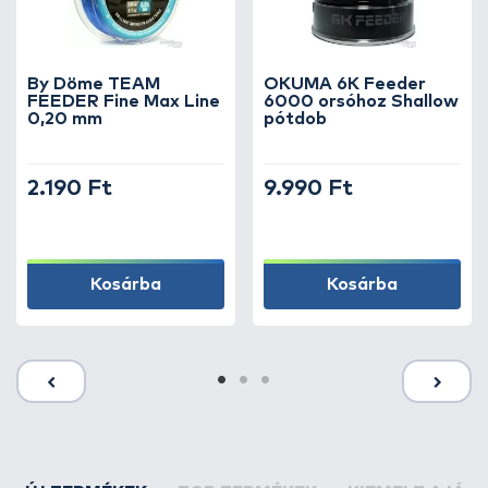
By Döme TEAM
OKUMA 6K Feeder
FEEDER Fine Max Line
6000 orsóhoz Shallow
0,20 mm
pótdob
2.190 Ft
9.990 Ft
Kosárba
Kosárba