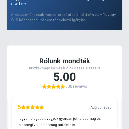
- Súly: 486 gramm
esetén.
A kedvezmény csak magyarországi szállítási cím és MPL vagy
GLS házhozszállítás esetén vehető igénybe.