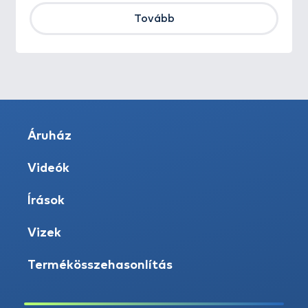
Tovább
Áruház
Videók
Írások
Vizek
Termékösszehasonlítás