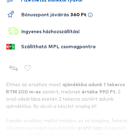
Fizethetsz bankkártyával
Bónuszpont jóváírás
360 Ft
Ingyenes házhozszállítás!
Szállítható MPL csomagpontra
Ehhez az orsóhoz most
ajándékba adunk 1 tekercs
RTM 200 m-es
zsinórt, melynek
értéke 990 Ft
. 2
orsó vásárlása esetén 2 tekercs zsinórt adunk
ajándékba. Az akció a készlet erejéig él!
Feeder orsóhoz méltó módon, ez az elegáns, fekete
Okuma szerkezet korrózióálló
grafit ház
zal készült,