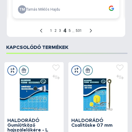
KAPCSOLÓDÓ TERMÉKEK
+6
+9
Ft
Ft
HALDORÁDÓ
HALDORÁDÓ
Gumiütköző
Csalitüske 07 mm
hajszálelőkére - L