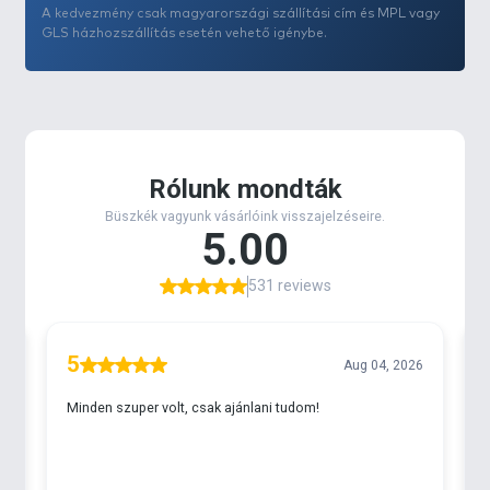
A kedvezmény csak magyarországi szállítási cím és MPL vagy
GLS házhozszállítás esetén vehető igénybe.