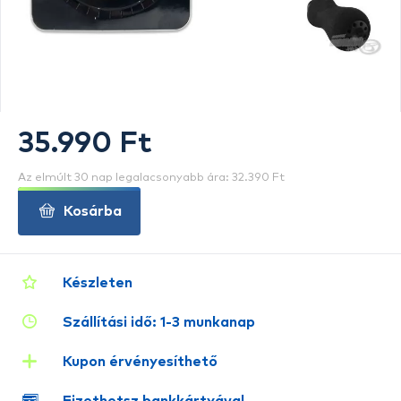
35.990 Ft
Az elmúlt 30 nap legalacsonyabb ára: 32.390 Ft
Kosárba
Készleten
Szállítási idő: 1-3 munkanap
Kupon érvényesíthető