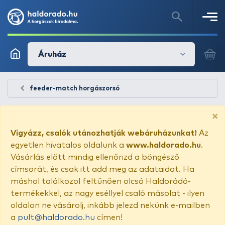
Áruház
feeder-match horgászorsó
×
Vigyázz, csalók utánozhatják webáruházunkat!
Az
egyetlen hivatalos oldalunk a
www.haldorado.hu
.
Vásárlás előtt mindig ellenőrizd a böngésző
címsorát, és csak itt add meg az adataidat. Ha
máshol találkozol feltűnően olcsó Haldorádó-
termékekkel, az nagy eséllyel csaló másolat - ilyen
oldalon ne vásárolj, inkább jelezd nekünk e-mailben
a
pult@haldorado.hu
címen!