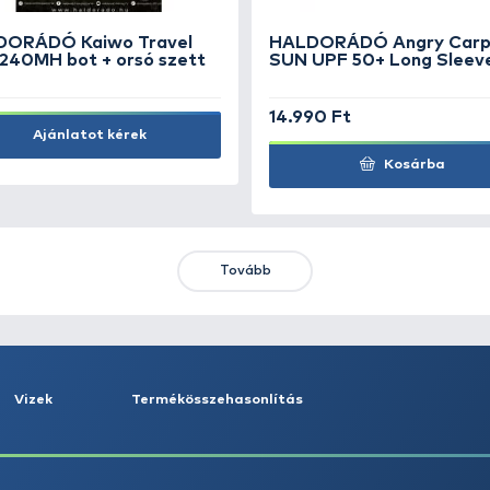
F
CARP ZOOM Predator-Z
L&
Cserkelő halkiemelő
ho
3.490 Ft
32
Kosárba
KIEMELT AJÁNLATOK
KIÁRUSÍTÁS