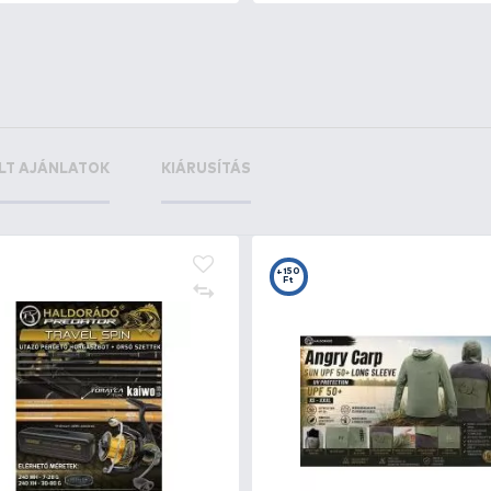
+140
ó
Ft
+35
+3
Ft
F