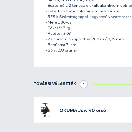
Részletek
Az Okuma JAW orsó a jelenlegi d
pergetőhorgászok számára.
Főbb tulajdonságok:
- Többlamellás japán filc fék
- 3+1 db csapágy
- Korrózióálló grafit ház és rotor
- CFR: Cyclonic Flow Rotor