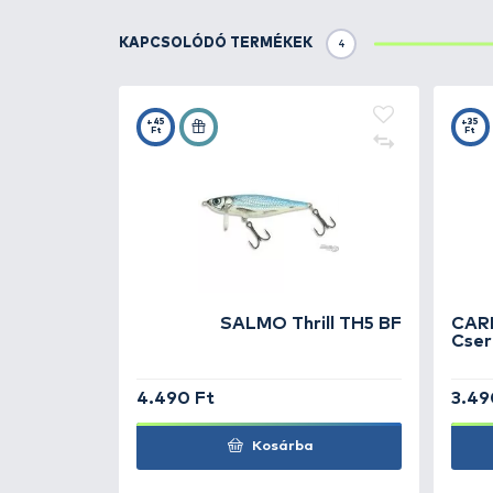
- Merev, erős fém hajtókar
- Esztergált, 2 tónusú eloxált 
- Teherbíró tömör alumínium fe
- RESII: Számítógéppel kiegyens
- Méret: 30-as
- Fékerő: 7 kg
- Áttétel: 5,0:1
- Zsinórtároló kapacitás: 200 m
- Behúzás: 71 cm
- Súly: 233 gramm
TOVÁBBI VÁLASZTÉK
1