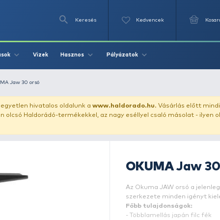
Keresés
Videók
Vizek
Írások
Hasznos
Pályázat
ető orsó
OKUMA Jaw 30 orsó
uházunkat!
Az egyetlen hivatalos oldalunk a
www.haldor
ozol feltűnően olcsó Haldorádó-termékekkel, az nagy eséll