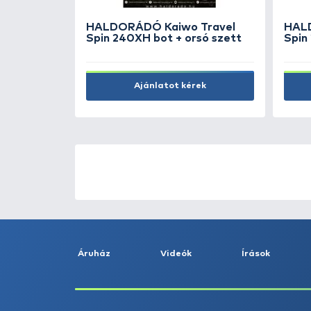
SALMO Thrill TH5 B
4.490 Ft
Kosárba
ÚJ TERMÉKEK
TOP TERMÉKEK