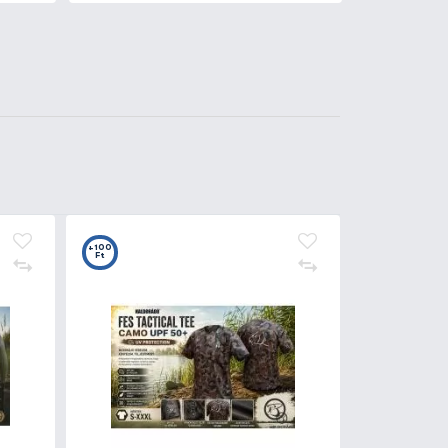
Kosárba
30
+38
t
Ft