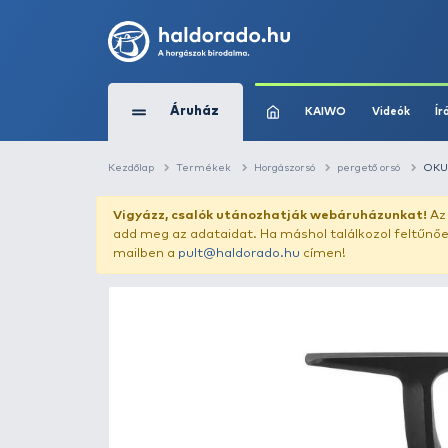
Áruház
KAIWO
Kezdőlap
Termékek
Horgászorsó
perg
Vigyázz, csalók utánozhatják webár
add meg az adataidat. Ha máshol találk
mailben a
pult@haldorado.hu
címen!