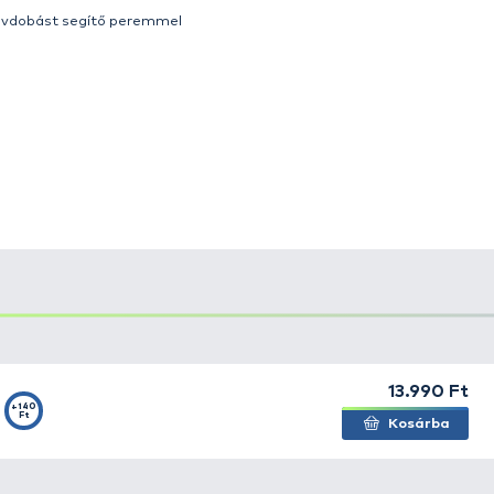
ivatnak megfelelő külsőt kapott. A belső szerkezete mind