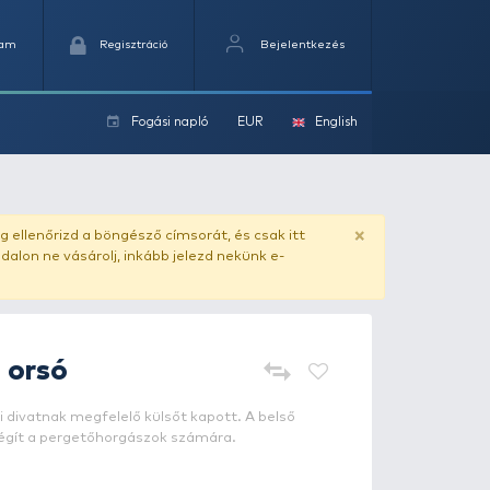
Kedvencek
Kosaram
Regisztráció
Fogási na
ok
ado.hu
. Vásárlás előtt mindig ellenőrizd a böngésző címs
yel csaló másolat - ilyen oldalon ne vásárolj, inkább jel
OKUMA
Jaw 30 orsó