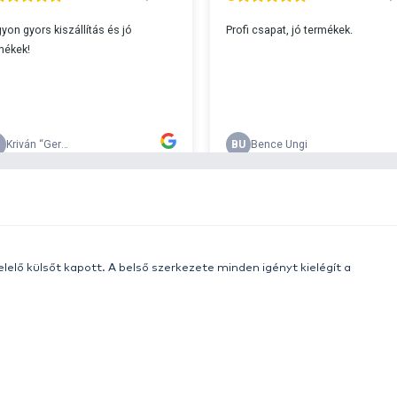
s 29990 feletti végösszeg esetén.
c
v