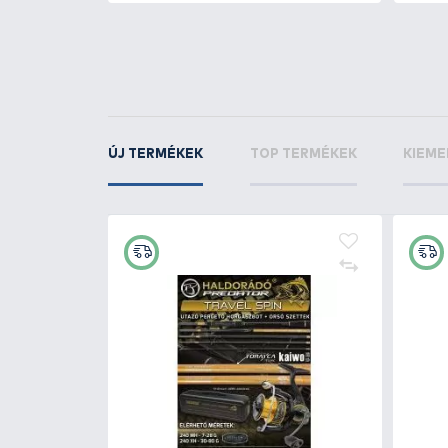
OKUMA
Jaw 40 ors
KAPCSOLÓDÓ TERMÉKEK
4
+45
Ft