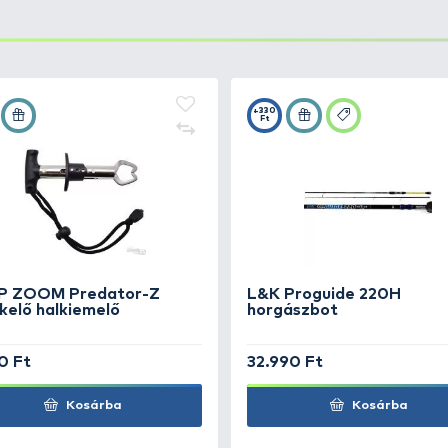
alumínium dob távdobást segítő peremmel
lkapókar
úlyozott rotor
 / 0,25 mm