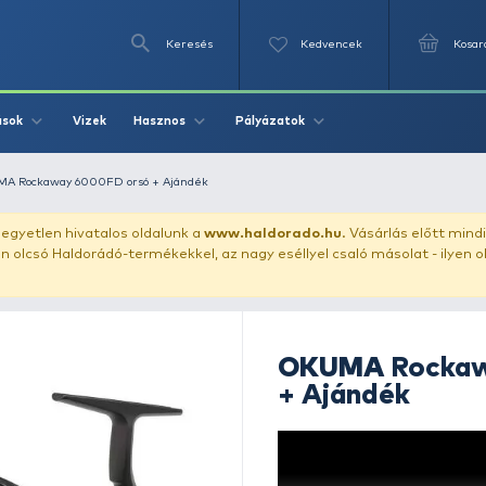
Keresés
Videók
Vizek
Írások
Hasznos
Pályázat
obó orsó
OKUMA Rockaway 6000FD orsó + Ajándék
uházunkat!
Az egyetlen hivatalos oldalunk a
www.haldor
ozol feltűnően olcsó Haldorádó-termékekkel, az nagy eséll