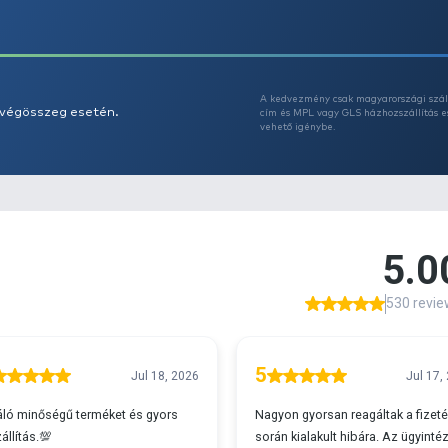
aj
N
o
Az
t
e
m
4
5.
b
p
e
E
-
-
A
-
s 29990 feletti végösszeg esetén.
c
v
-
- 
-