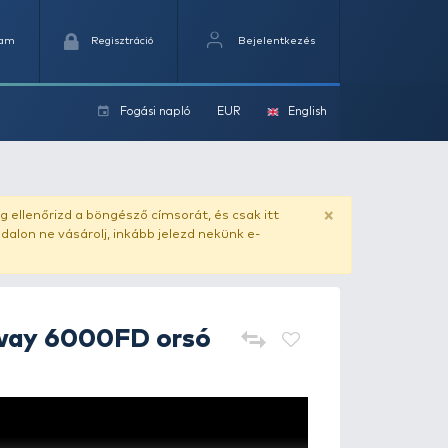
Kedvencek
Kosaram
Regisztráció
Fogási na
ok
ado.hu
. Vásárlás előtt mindig ellenőrizd a böngésző címs
yel csaló másolat - ilyen oldalon ne vásárolj, inkább jel
OKUMA
Rockaway 6000FD o