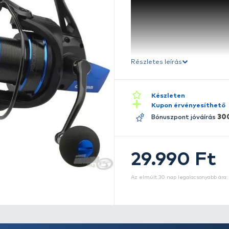
Ré
E
m