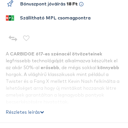
Bónuszpont jóváírás
18 Ft
Szállítható MPL csomagpontra
A
CARBIDGE 617-es szénacél ötvözeteinek
legfrissebb technológiáját alkalmazva készültek el
az akár 50%-al
erősebb
, de mégis sokkal
könnyebb
horgok. A világhírű klasszikusok mint például a
Twister és a Fang X mellett Kevin Nash felkínálta a
lehetőséget arra hogy új mintákat hozzanak létre
amelyek garantáltan a legnagyobb pontyok
becserkészésére hivatottak.
Tulajdonságok:
Részletes leírás
- most még erősebb még élesebb és még könnyebb
horgok