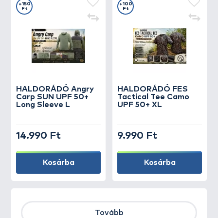
+150
+100
Ft
Ft
HALDORÁDÓ Angry
HALDORÁDÓ FES
Carp SUN UPF 50+
Tactical Tee Camo
Long Sleeve L
UPF 50+ XL
14.990 Ft
9.990 Ft
Kosárba
Kosárba
Tovább