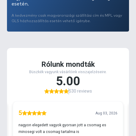
esetén.
A kedvezmény csak magyarországi szállítási cím és MPL vagy
GLS házhozszállítás esetén vehető igénybe.