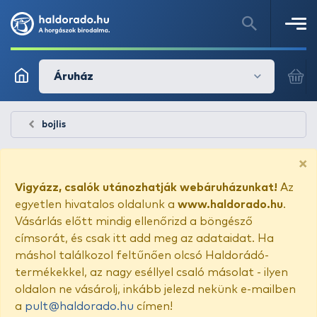
Áruház
bojlis
×
Vigyázz, csalók utánozhatják webáruházunkat!
Az
egyetlen hivatalos oldalunk a
www.haldorado.hu
.
Vásárlás előtt mindig ellenőrizd a böngésző
címsorát, és csak itt add meg az adataidat. Ha
máshol találkozol feltűnően olcsó Haldorádó-
termékekkel, az nagy eséllyel csaló másolat - ilyen
oldalon ne vásárolj, inkább jelezd nekünk e-mailben
a
pult@haldorado.hu
címen!