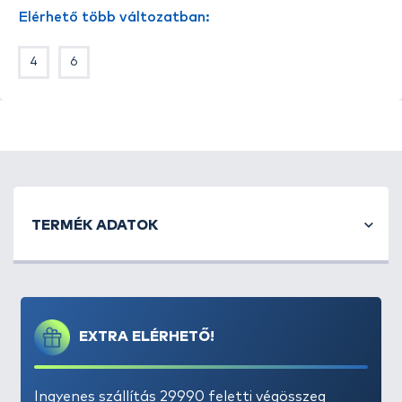
- az ívelt szár és a 20 fokos szögben befelé forduló
Elérhető több változatban:
horogszem a legjobb akadást eredményezi
- hosszú egyenes hegye mélyre hatol még a
4
6
legkeményebb pontyszájakban is
- sokoldalú, szinte minden előkéhez használható
TERMÉK ADATOK
EXTRA ELÉRHETŐ!
Ingyenes szállítás 29990 feletti végösszeg