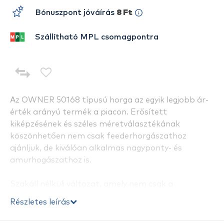
Bónuszpont jóváírás
8 Ft
Szállítható MPL csomagpontra
Az OWNER 50168 típusú horga az egyik legjobb ár-
érték arányú termék a piacon. Erősített
kiképzésének és széles méretválasztékának
köszönhetően nem csak feederhorgászathoz
ajánljuk, de kiválóan alkalmas nagyponty- és
amurhogászathoz is.
Szakáll nélküli változat, amely nem csak a
versenyhorgászok számára lehet ideális választás.
Részletes leírás