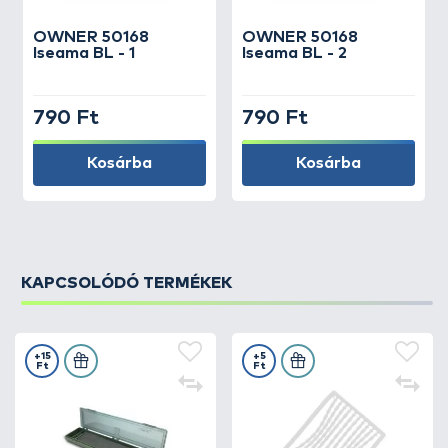
OWNER
50168
OWNER
50168
Iseama BL - 1
Iseama BL - 2
790 Ft
790 Ft
Kosárba
Kosárba
KAPCSOLÓDÓ TERMÉKEK
+15
+5
Ft
Ft