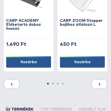
CARP ACADEMY
CARP ZOOM Stopper
Előketartó doboz
bojlihoz átlátszó L
hosszú
1.490 Ft
450 Ft
Kosárba
Kosárba
ÚJ TERMÉKEK
TOP TERMÉKEK
KIEMELT AJÁN