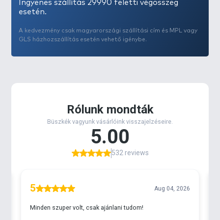
Ingyenes szállítás 29990 feletti végösszeg
esetén.
A kedvezmény csak magyarországi szállítási cím és MPL vagy
GLS házhozszállítás esetén vehető igénybe.