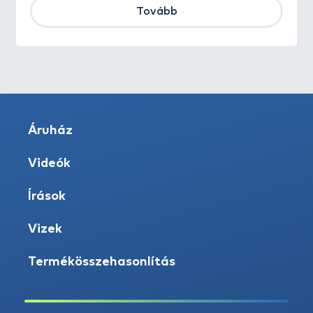
Tovább
Áruház
Videók
Írások
Vizek
Termékösszehasonlítás