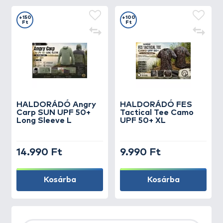
+150
+100
Ft
Ft
HALDORÁDÓ Angry
HALDORÁDÓ FES
Carp SUN UPF 50+
Tactical Tee Camo
Long Sleeve L
UPF 50+ XL
14.990 Ft
9.990 Ft
Kosárba
Kosárba