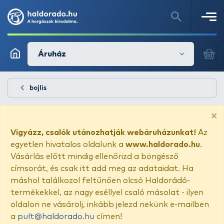
Áruház
bojlis
×
Vigyázz, csalók utánozhatják webáruházunkat!
Az
egyetlen hivatalos oldalunk a
www.haldorado.hu
.
Vásárlás előtt mindig ellenőrizd a böngésző
címsorát, és csak itt add meg az adataidat. Ha
máshol találkozol feltűnően olcsó Haldorádó-
termékekkel, az nagy eséllyel csaló másolat - ilyen
oldalon ne vásárolj, inkább jelezd nekünk e-mailben
a
pult@haldorado.hu
címen!