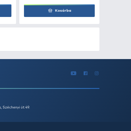
Kosárba
0
+100
Ft