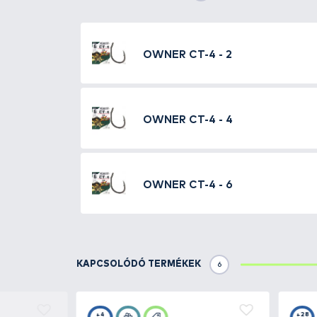
Részletek
OWNER 53274 CT horog az 53264 C
öblű és megerősített változat je
TOVÁBBI VÁLASZTÉK
3