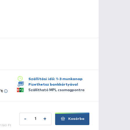
WNER 53274 CT horog az 53264 C-3 típus teflon bevonato
ínű teflonbevonat, erősen ívelt, kerek öblű és megerősíte
t a horgot. Enyhén visszatört hegyű füles horog.
szletes leírás
lérhető több változatban:
2
4
6