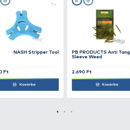
+13
Ft
+13
Ft
+13
Ft