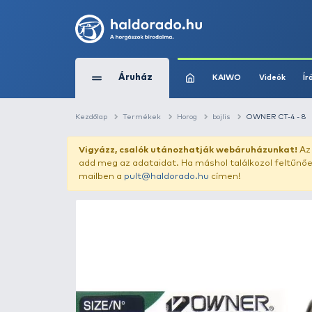
Áruház
KAIWO
Kezdőlap
Termékek
Horog
bojlis
Vigyázz, csalók utánozhatják webár
add meg az adataidat. Ha máshol találk
mailben a
pult@haldorado.hu
címen!