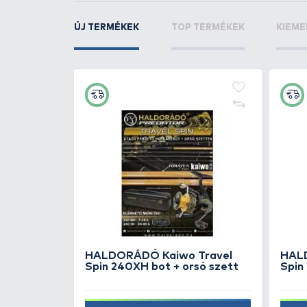
KAPCSOLÓDÓ TERMÉKEK
6
+4
Ft
 bojlihoz
HALDORÁDÓ Hajszálelőke
rögzítő szilikoncső 1,0 mm
390 Ft