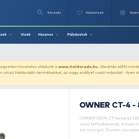
Keresés
Videók
Vizek
Írások
Hasznos
Pályázat
OWNER CT-4 - 8
uházunkat!
Az egyetlen hivatalos oldalunk a
www.haldor
ozol feltűnően olcsó Haldorádó-termékekkel, az nagy eséll