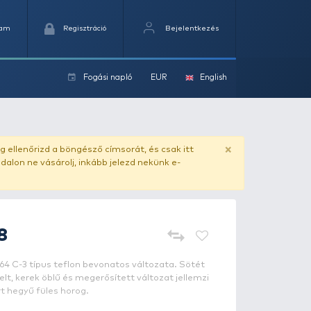
Kedvencek
Kosaram
Regisztráció
Fogási na
ok
ado.hu
. Vásárlás előtt mindig ellenőrizd a böngésző címs
yel csaló másolat - ilyen oldalon ne vásárolj, inkább jel
OWNER
CT-4 - 8