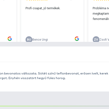
s 29990 feletti végösszeg esetén.
c
v