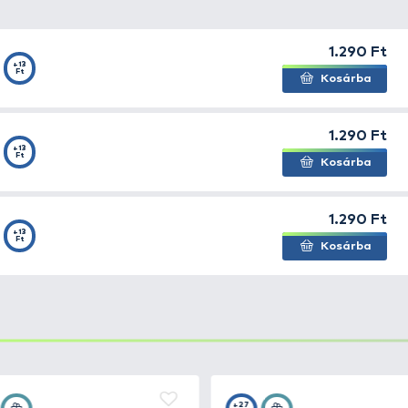
-3 típus teflon bevonatos változata. Sötét színű teflon
llemzi ezt a horgot. Enyhén visszatört hegyű füles horog