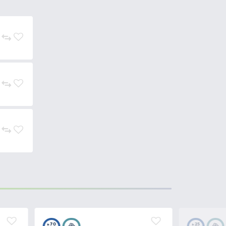
bevonat, erősen ívelt, kerek
.