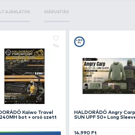
+28
+2
Ft
F
NASH Stripper Tool
PB
Sl
2.790 Ft
2.