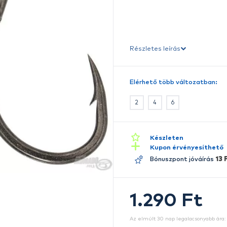
O
sz
ez
Ré
E