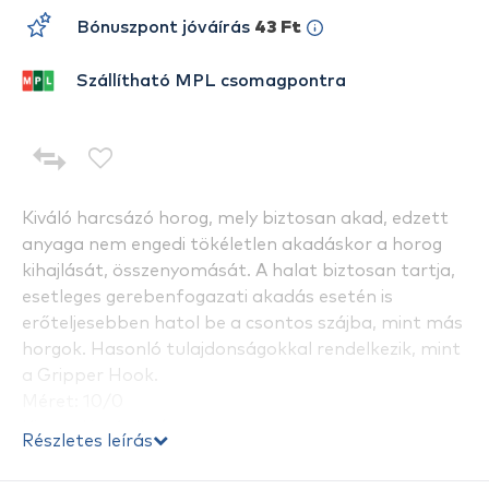
Bónuszpont jóváírás
43 Ft
Szállítható MPL csomagpontra
Kiváló harcsázó horog, mely biztosan akad, edzett
anyaga nem engedi tökéletlen akadáskor a horog
kihajlását, összenyomását. A halat biztosan tartja,
esetleges gerebenfogazati akadás esetén is
erőteljesebben hatol be a csontos szájba, mint más
horgok. Hasonló tulajdonságokkal rendelkezik, mint
a Gripper Hook.
Méret: 10/0
Kiszerelés: 6 db / csomag
Részletes leírás