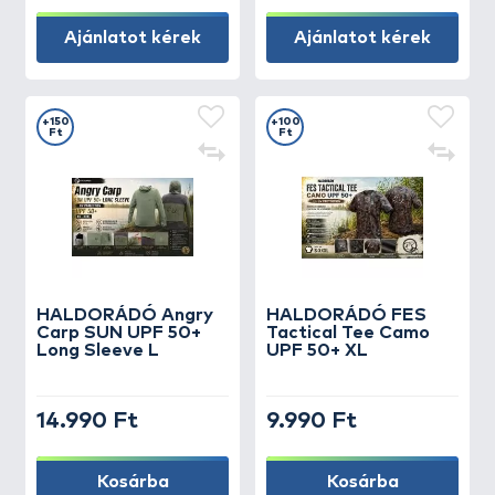
Ajánlatot kérek
Ajánlatot kérek
+150
+100
Ft
Ft
HALDORÁDÓ Angry
HALDORÁDÓ FES
Carp SUN UPF 50+
Tactical Tee Camo
Long Sleeve L
UPF 50+ XL
14.990 Ft
9.990 Ft
Kosárba
Kosárba