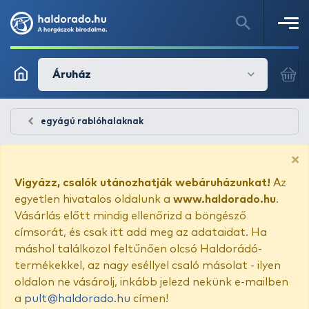
Áruház
egyágú rablóhalaknak
×
Vigyázz, csalók utánozhatják webáruházunkat!
Az
egyetlen hivatalos oldalunk a
www.haldorado.hu
.
Vásárlás előtt mindig ellenőrizd a böngésző
címsorát, és csak itt add meg az adataidat. Ha
máshol találkozol feltűnően olcsó Haldorádó-
termékekkel, az nagy eséllyel csaló másolat - ilyen
oldalon ne vásárolj, inkább jelezd nekünk e-mailben
a
pult@haldorado.hu
címen!