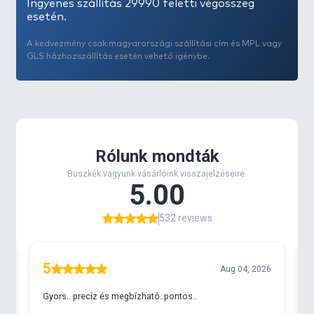
Ingyenes szállítás 29990 feletti végösszeg
esetén.
A kedvezmény csak magyarországi szállítási cím és MPL vagy
GLS házhozszállítás esetén vehető igénybe.