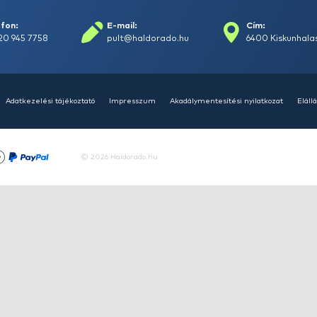
+15
Ft
HALDORÁDÓ Kaiwo Travel
HA
Spin 240MH bot + orsó szett
SU
14
Ajánlatot kérek