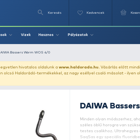
Keresés
Videók
Vizek
Írások
Hasznos
Pályázat
blóhalaknak
DAIWA Bassers Worm WOS 4/0
uházunkat!
Az egyetlen hivatalos oldalunk a
www.haldor
ozol feltűnően olcsó Haldorádó-termékekkel, az nagy eséll