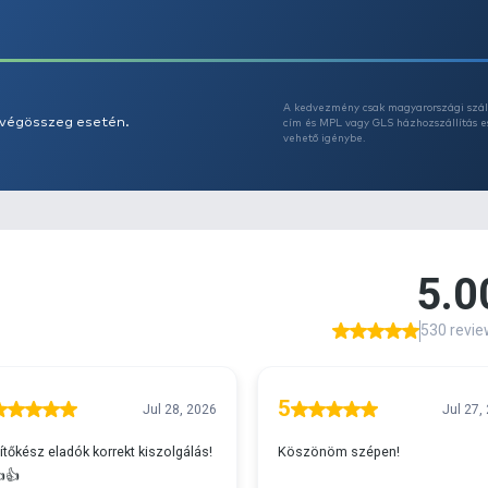
Az
A
s 29990 feletti végösszeg esetén.
c
v