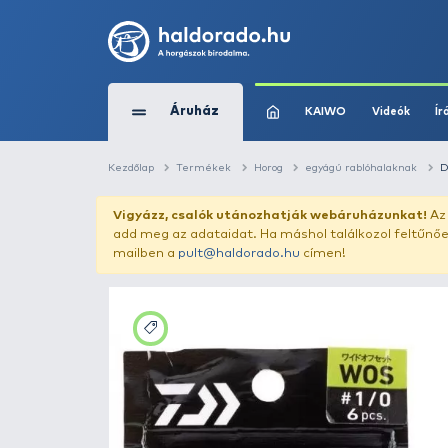
Áruház
KAIWO
Kezdőlap
Termékek
Horog
egyágú ra
Vigyázz, csalók utánozhatják webár
add meg az adataidat. Ha máshol találk
mailben a
pult@haldorado.hu
címen!