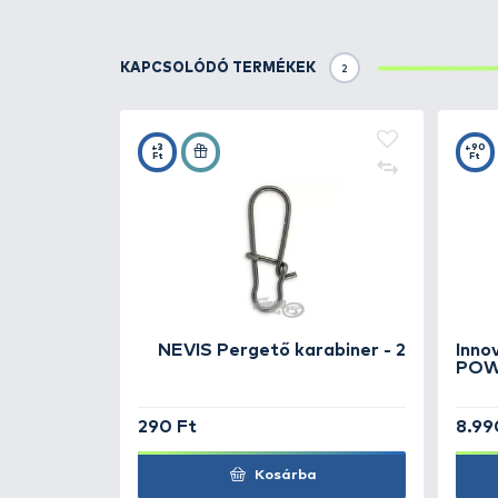
Részletek
Minden olyan módszerhez, ahol 
Off-Set Hook). Ideális kompakt
speciális fluoridbevonat segíts
egyenetlenségeket szinte telje
mélyebbre hatol, a kapások nag
SaqSas horgok a normál élesít
Természetesen minden SaqSas 