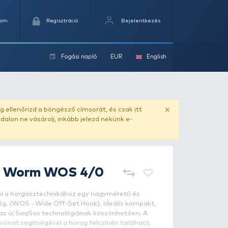
Kedvencek
Kosaram
Regisztráció
Fogási na
ok
ado.hu
. Vásárlás előtt mindig ellenőrizd a böngésző címs
yel csaló másolat - ilyen oldalon ne vásárolj, inkább jel
DAIWA
Bassers Worm WOS 4