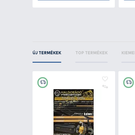
KAPCSOLÓDÓ TERMÉKEK
2
+3
Ft
NEVIS Pergető karabiner - 