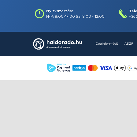
HALDORÁDÓ Kaiwo Travel
Spin 240XH bot + orsó szett
Ajánlatot kérek