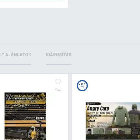
+90
Ft
2
Innovative Textiles Inc.
POWER PRO 10 zöld