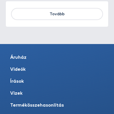
Tovább
Áruház
Videók
Írások
Vizek
Termékösszehasonlítás