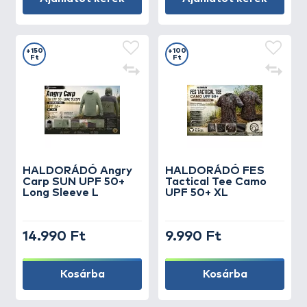
+150
+100
Ft
Ft
HALDORÁDÓ Angry
HALDORÁDÓ FES
Carp SUN UPF 50+
Tactical Tee Camo
Long Sleeve L
UPF 50+ XL
14.990 Ft
9.990 Ft
Kosárba
Kosárba