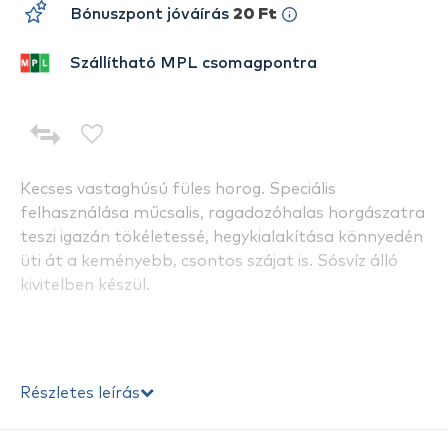
Bónuszpont jóváírás
20 Ft
Szállítható MPL csomagpontra
Kecses vastaghúsú füles horog. Speciális
felhasználása műcsalis, ragadozóhalas horgászatra
teszi igazán tökéletessé, hegykialakítása könnyedén
üti át a keményebb, csontos szájat is. Sósvíz álló
kivitelben készül.
Részletes leírás