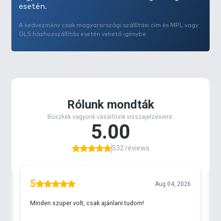
esetén.
A kedvezmény csak magyarországi szállítási cím és MPL vagy
GLS házhozszállítás esetén vehető igénybe.