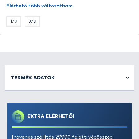
Elérhető több változatban:
1/0
3/0
TERMÉK ADATOK
EXTRA ELÉRHETŐ!
Ingyenes szállítás 29990 feletti végösszeg