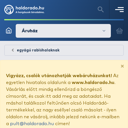
Áruház
egyágú rablóhalaknak
×
Vigyázz, csalók utánozhatják webáruházunkat!
Az
egyetlen hivatalos oldalunk a
www.haldorado.hu
.
Vásárlás előtt mindig ellenőrizd a böngésző
címsorát, és csak itt add meg az adataidat. Ha
máshol találkozol feltűnően olcsó Haldorádó-
termékekkel, az nagy eséllyel csaló másolat - ilyen
oldalon ne vásárolj, inkább jelezd nekünk e-mailben
a
pult@haldorado.hu
címen!