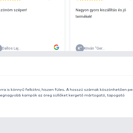
s 29990 feletti végösszeg esetén.
c
v