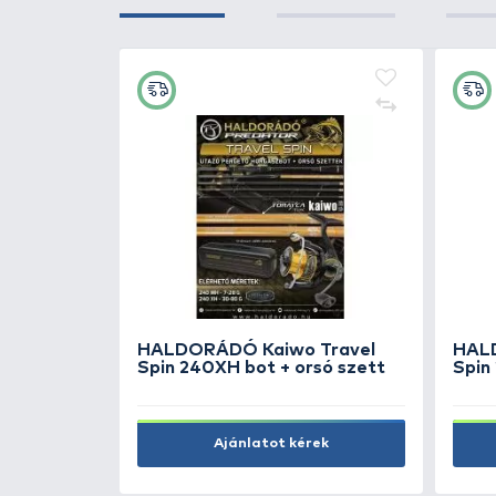
+25
Ft
NEVIS Ércsipesz hajlított 20
cm
2.490 Ft
Kosárba