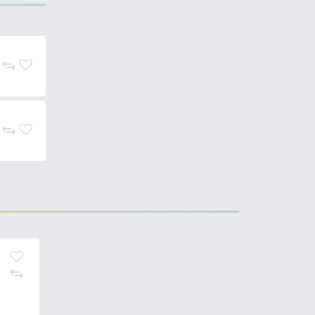
sszú szárnak köszönhetően pedig,
gető mártogató, tapogató