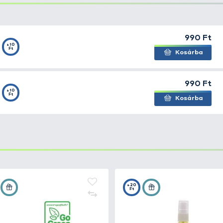
y fonott zsinórra is könnyű felkötni, hiszen füles. A ho
l kifordítani. A legnagyobb kampók az öreg süllőket ker
 hiányozhat!