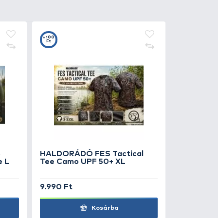
0
t
ALDORÁDÓ PREDATOR
gadozó aroma spray - Süllő
Walleye WR1
990 Ft
Kosárba