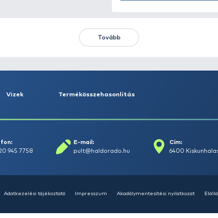
KIEMELT AJÁNLATOK
KIÁRUSÍTÁS
+15
Ft