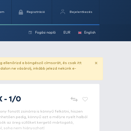
Kedvencek
Kosaram
Regisztráció
Fogási na
ok
ado.hu
. Vásárlás előtt mindig ellenőrizd a böngésző címs
yel csaló másolat - ilyen oldalon ne vásárolj, inkább jel
OWNER
Saber X - 1/0