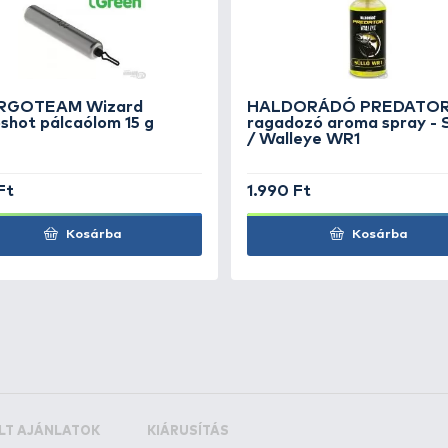
+10
/0
Ft
+10
/0
Ft