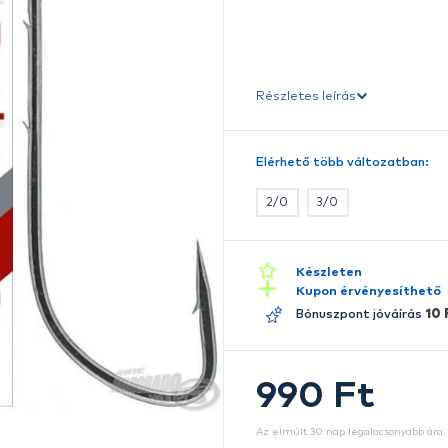
Ho
f
k
t
Ré
E