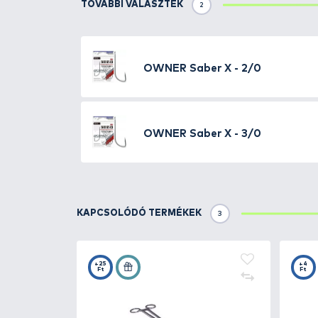
Részletek
Hosszú szárú, füles horog. Vékon
könnyű azt a mélyre nyelt halbó
horgászok dobozából, soha nem