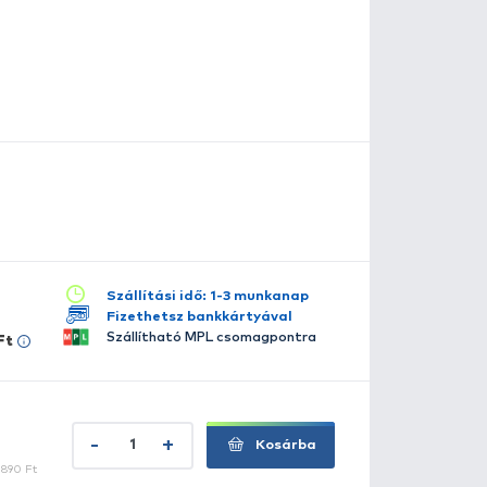
sszú szárú, füles horog. Vékony fonott zsinórra is könnyű
üles. A hosszú szárnak köszönhetően pedig, könnyű azt a 
ifordítani. A legnagyobb kampók az öreg süllőket kerget
apogató horgászok dobozából, soha nem hiányozhat!
szletes leírás
lérhető több változatban:
2/0
3/0