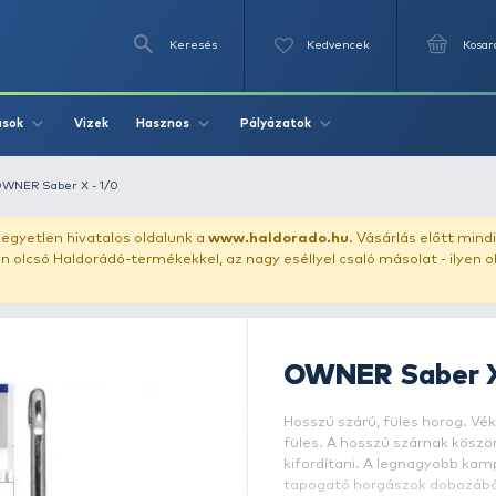
Keresés
Videók
Vizek
Írások
Hasznos
Pályázat
blóhalaknak
OWNER Saber X - 1/0
uházunkat!
Az egyetlen hivatalos oldalunk a
www.haldor
ozol feltűnően olcsó Haldorádó-termékekkel, az nagy eséll