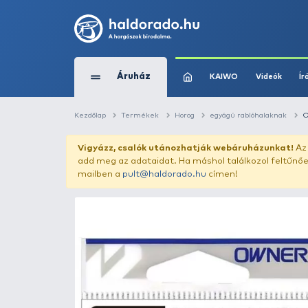
Áruház
KAIWO
Kezdőlap
Termékek
Horog
egyágú ra
Vigyázz, csalók utánozhatják webár
add meg az adataidat. Ha máshol találk
mailben a
pult@haldorado.hu
címen!