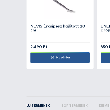
TOVÁBBI VÁLASZTÉK
2
OWNER
Saber X - 2
OWNER
Saber X - 3
KAPCSOLÓDÓ TERMÉKEK
3