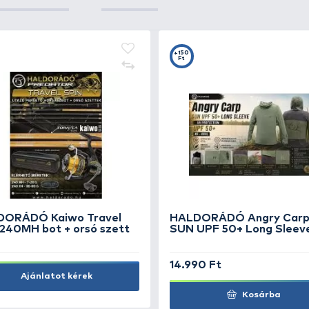
+4
+2
Ft
F
ENERGOTEAM Wizard
H
Dropshot pálcaólom 15 g
ra
/ 
350 Ft
1.
Kosárba