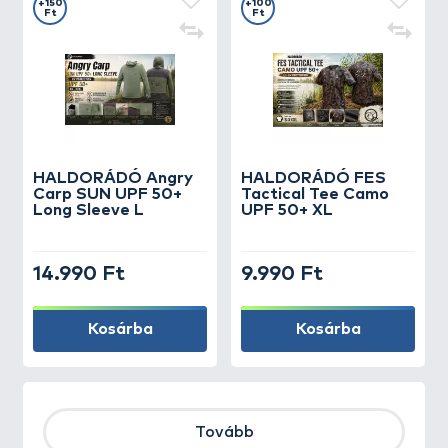
+150
+100
Ft
Ft
HALDORÁDÓ Angry
HALDORÁDÓ FES
Carp SUN UPF 50+
Tactical Tee Camo
Long Sleeve L
UPF 50+ XL
14.990 Ft
9.990 Ft
Kosárba
Kosárba
Tovább