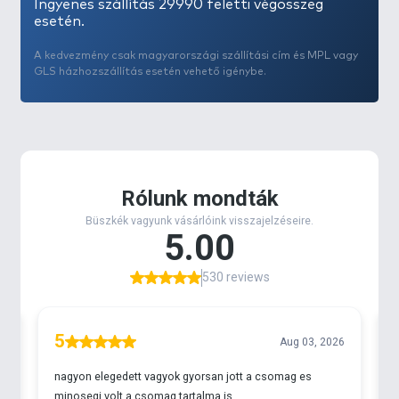
Ingyenes szállítás 29990 feletti végösszeg
esetén.
A kedvezmény csak magyarországi szállítási cím és MPL vagy
GLS házhozszállítás esetén vehető igénybe.