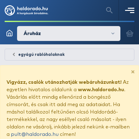
Áruház
egyágú rablóhalaknak
×
Vigyázz, csalók utánozhatják webáruházunkat!
Az
egyetlen hivatalos oldalunk a
www.haldorado.hu
.
Vásárlás előtt mindig ellenőrizd a böngésző
címsorát, és csak itt add meg az adataidat. Ha
máshol találkozol feltűnően olcsó Haldorádó-
termékekkel, az nagy eséllyel csaló másolat - ilyen
oldalon ne vásárolj, inkább jelezd nekünk e-mailben
a
pult@haldorado.hu
címen!