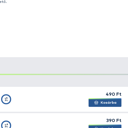
kiegészítőket felvonultató termékcsoportjából nem hiá
set horgok sem! Kifejezetten a gumihalas, plasztik csalis
binálhatunk. Az offset horgok használatának legfőbb el
ás során ne tudjon az útját keresztező gallyakba, kövekb
k vezetni, műcsalinkat, ahol a hagyományos módszerekkel 
shkával, vagy éppen Winged Jiggel is tökéletes. Így a le
malizálhatjuk ezzel. Anyaga egyedülálló, vékony, könny
ihajlásának esélye nulla! És erről a biztos akadásról az 