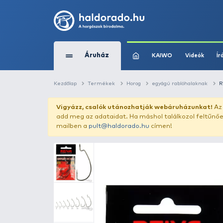
Áruház
KAIWO
Kezdőlap
Termékek
Horog
egyágú ra
Vigyázz, csalók utánozhatják webár
add meg az adataidat. Ha máshol találk
mailben a
pult@haldorado.hu
címen!