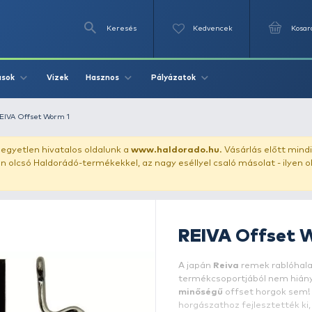
Keresés
Videók
Vizek
Írások
Hasznos
Pályázat
blóhalaknak
REIVA Offset Worm 1
uházunkat!
Az egyetlen hivatalos oldalunk a
www.haldor
ozol feltűnően olcsó Haldorádó-termékekkel, az nagy eséll