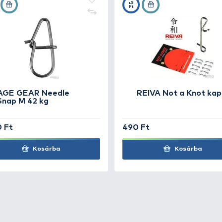
+4
 2
Ft
+5
 2/0
Ft
+5
 3/0
Ft
+4