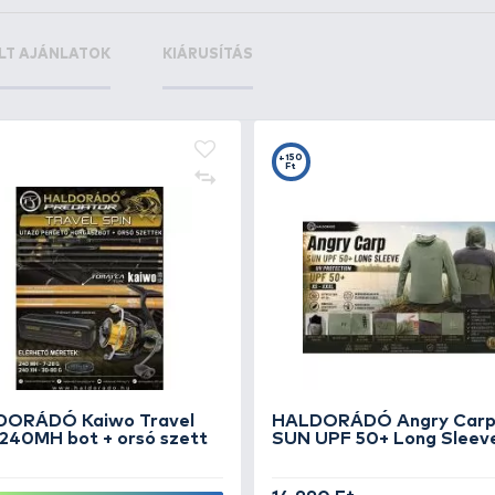
 4/0
Ft
+13
+
Ft
F