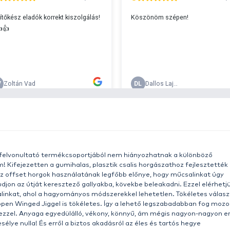
s 29990 feletti végösszeg esetén.
c
v