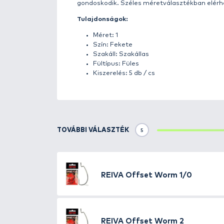
Részletek
A japán
Reiva
remek rablóhalas 
méretű,
prémium minőségű
off
amelyet cheburashka fejjel kom
tudjuk ráhelyezni, hogy bevontat
hogy olyan helyeken is el tudju
pl. Carolina righez, de Chebura
műcsalink, a kapás esélyét maxi
Normális akadás esetén a horog k