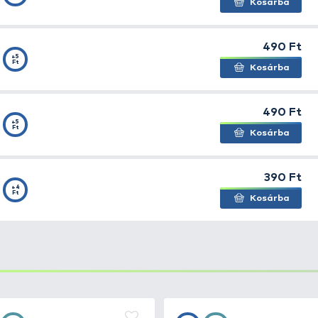
ztékban elérhető.
+5
1/0
Ft