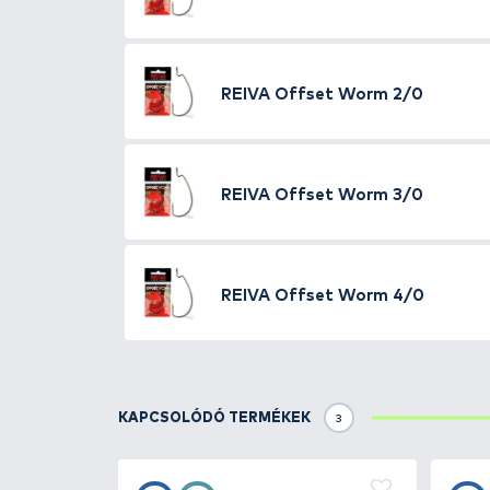
gondoskodik. Széles méretválas
Tulajdonságok:
Méret: 1
Szín: Fekete
Szakáll: Szakállas
Fültípus: Füles
Kiszerelés: 5 db / cs
TOVÁBBI VÁLASZTÉK
5
REIVA
Offset Worm 