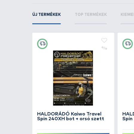
REIVA
Offset Worm
KAPCSOLÓDÓ TERMÉKEK
3
+50
Ft