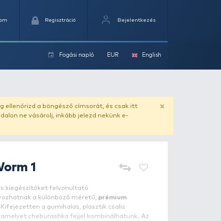
Kedvencek
Kosaram
Regisztráció
Fogási na
ok
ado.hu
. Vásárlás előtt mindig ellenőrizd a böngésző címs
yel csaló másolat - ilyen oldalon ne vásárolj, inkább jel
REIVA
Offset Worm 1