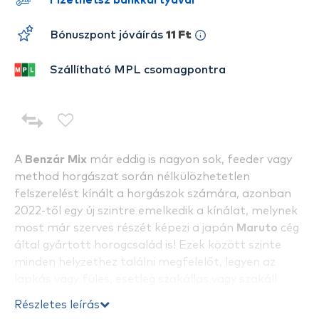
Fizethetsz bankkártyával
Bónuszpont jóváírás
11 Ft
Szállítható MPL csomagpontra
A
Benzár Mix
már eddig is nagyon sok, feeder vagy
method horgászat során nélkülözhetetlen
felszerelést kínált a horgászok számára, azonban
2022-től egy új szintre emelkedik a kínálat, melynek
most már szerves részét képezi a japán
Maruto
cég
által gyártott horogcsalád is! Ezek között szinte
minden helyzethez találni megfelelőt, legyen az
lapkás vagy füles, esetleg szakállas vagy szakáll
nélküli.
Részletes leírás
A
Method Carp Winner
egy
közepesen vastaghúsú,