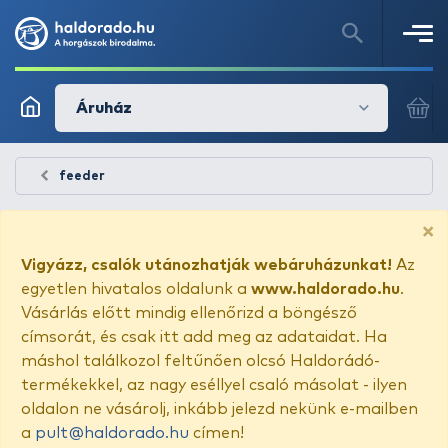
Áruház
feeder
×
Vigyázz, csalók utánozhatják webáruházunkat!
Az
egyetlen hivatalos oldalunk a
www.haldorado.hu
.
Vásárlás előtt mindig ellenőrizd a böngésző
címsorát, és csak itt add meg az adataidat. Ha
máshol találkozol feltűnően olcsó Haldorádó-
termékekkel, az nagy eséllyel csaló másolat - ilyen
oldalon ne vásárolj, inkább jelezd nekünk e-mailben
a
pult@haldorado.hu
címen!