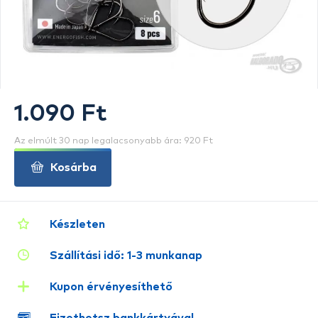
1.090 Ft
Az elmúlt 30 nap legalacsonyabb ára: 920 Ft
Kosárba
Készleten
Szállítási idő: 1-3 munkanap
Kupon érvényesíthető