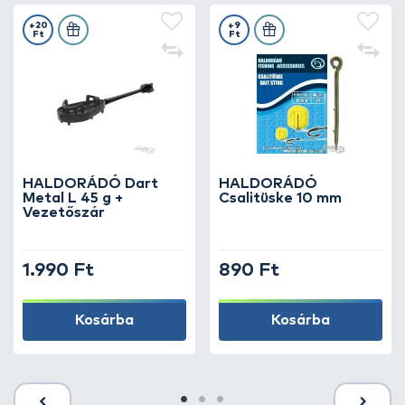
+20
+9
Ft
Ft
HALDORÁDÓ Dart
HALDORÁDÓ
Metal L 45 g +
Csalitüske 10 mm
Vezetőszár
1.990 Ft
890 Ft
Kosárba
Kosárba