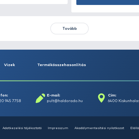
HALDORÁDÓ Kaiwo Travel
HA
Spin 240MH bot + orsó szett
SU
14
Ajánlatot kérek