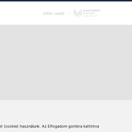
ás
Cím:
6400 Kiskunhalas, Széchenyi út 49.
lymentesítési nyilatkozat
Elállás