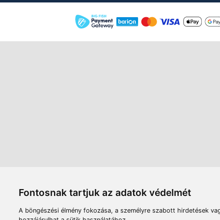
Áruház
Videók
Í
Nyitvatartás:
H-P: 8:00-17:00
Sz: 8:00 - 12:00
Céginfor