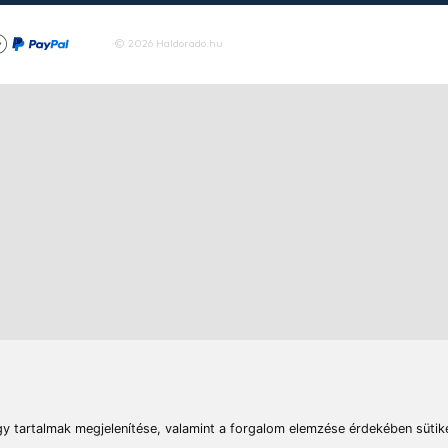
Tovább
rások
Vizek
Termékösszehasonlít
Telefon:
E-mail:
+36 20 945 7758
pult@haldorado.hu
máció
ÁSZF
Adatkezelési tájékoztató
Impresszum
Akadá