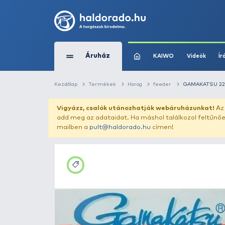
Áruház
KAIWO
Kezdőlap
Termékek
Horog
feeder
Vigyázz, csalók utánozhatják webár
add meg az adataidat. Ha máshol találk
mailben a
pult@haldorado.hu
címen!