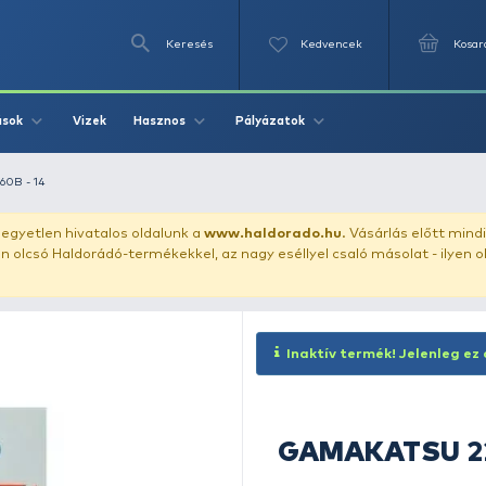
Keresés
Videók
Vizek
Írások
Hasznos
Pályázat
GAMAKATSU 2260B - 14
uházunkat!
Az egyetlen hivatalos oldalunk a
www.haldor
ozol feltűnően olcsó Haldorádó-termékekkel, az nagy eséll