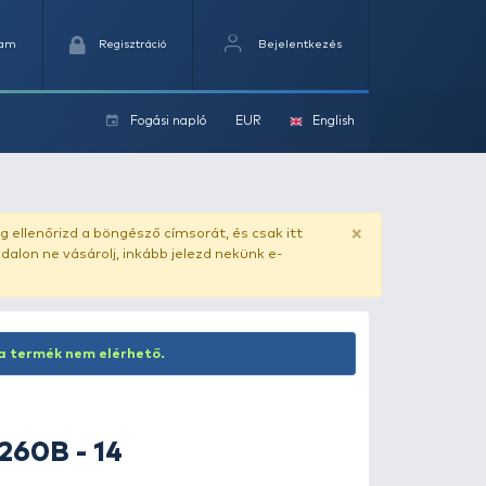
Kedvencek
Kosaram
Regisztráció
Fogási na
ok
ado.hu
. Vásárlás előtt mindig ellenőrizd a böngésző címs
yel csaló másolat - ilyen oldalon ne vásárolj, inkább jel
Inaktív termék! Jelenleg ez a termék nem elérhető.