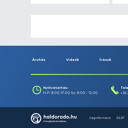
HALDORÁDÓ Kaiwo Travel
Spin 240XH bot + orsó szett
Ajánlatot kérek