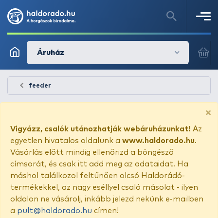
Áruház
feeder
×
Vigyázz, csalók utánozhatják webáruházunkat!
Az
egyetlen hivatalos oldalunk a
www.haldorado.hu
.
Vásárlás előtt mindig ellenőrizd a böngésző
címsorát, és csak itt add meg az adataidat. Ha
máshol találkozol feltűnően olcsó Haldorádó-
termékekkel, az nagy eséllyel csaló másolat - ilyen
oldalon ne vásárolj, inkább jelezd nekünk e-mailben
a
pult@haldorado.hu
címen!