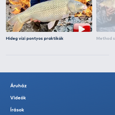
Hideg vízi pontyos praktikák
Method su
Áruház
Videók
Írások