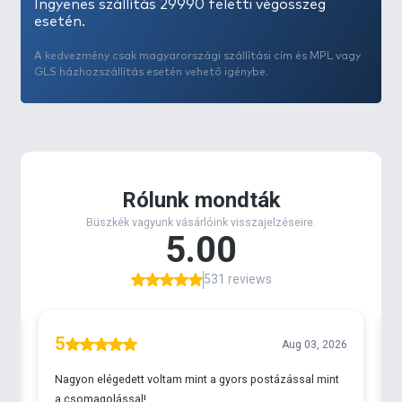
Ingyenes szállítás 29990 feletti végösszeg
esetén.
A kedvezmény csak magyarországi szállítási cím és MPL vagy
GLS házhozszállítás esetén vehető igénybe.