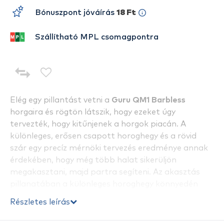
Bónuszpont jóváírás
18 Ft
Szállítható MPL csomagpontra
Elég egy pillantást vetni a
Guru QM1 Barbless
horgaira és rögtön látszik, hogy ezeket úgy
tervezték, hogy kitűnjenek a horgok piacán. A
különleges, erősen csapott horoghegy és a rövid
szár egy precíz mérnöki tervezés eredménye annak
érdekében, hogy még több halat sikerüljön
megakasztani, majd partra segíteni. Az akasztás
pillanatában a különleges horoghegy könnyedén
hatol át a hal száján, biztos akadást elősegítve
Részletes leírás
ezzel. A horog tökéletes a hajszálelőkén való csali
felkínáláshoz. Ez a horog különleges PTFE