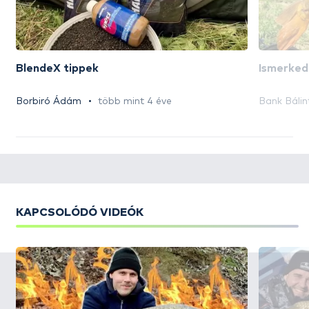
BlendeX tippek
Ismerked
Borbiró Ádám
több mint 4 éve
Bank Bálin
KAPCSOLÓDÓ VIDEÓK