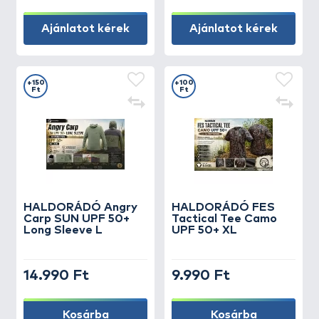
Ajánlatot kérek
Ajánlatot kérek
+150
+100
Ft
Ft
HALDORÁDÓ Angry
HALDORÁDÓ FES
Carp SUN UPF 50+
Tactical Tee Camo
Long Sleeve L
UPF 50+ XL
14.990 Ft
9.990 Ft
Kosárba
Kosárba