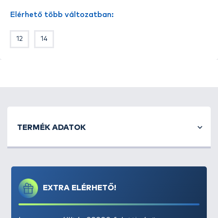
bevonatot kapott, ami segít megőrizni hegyét,
Elérhető több változatban:
élettartamát. Ez a horog kis tartódobozban kerül
forgalomba.
12
14
TERMÉK ADATOK
EXTRA ELÉRHETŐ!