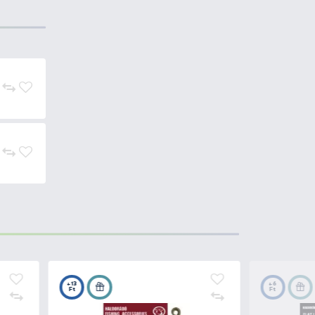
cég fejlesztett ki. Ez a horog
megbízható teljesítményének.​
 amely kiváló erősséget és