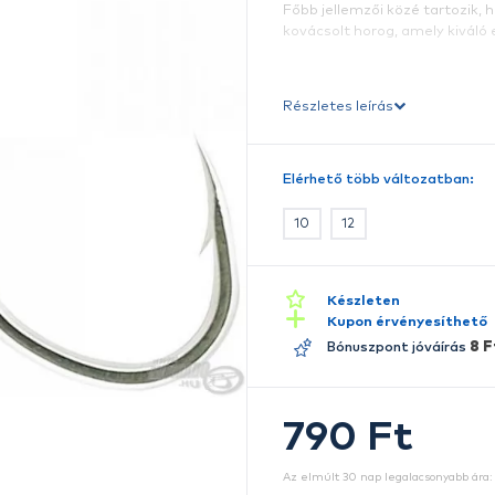
A
ja
h
te
F
ko
Ré
E