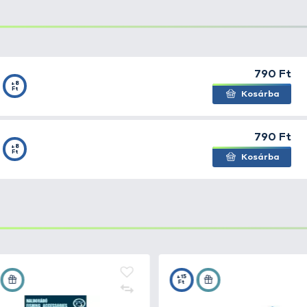
okoldalú, kiváló minőségű horog, amelyet a japán OWNER 
rgászmódszerekhez, köszönhetően erős szerkezetének és 
ogy magas széntartalmú acélból készült, kovácsolt horog,