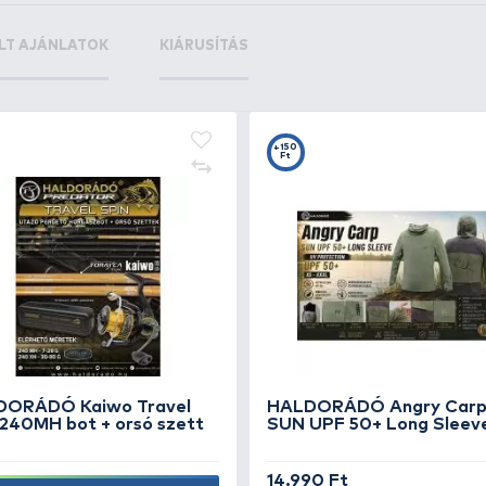
+12
+1
Ft
F
g
HALDORÁDÓ Csalitüske
By
horogbeakasztó füllel 10 mm
El
1.
Beszállítás alatt