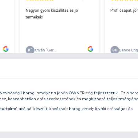
s 29990 feletti végösszeg esetén.
c
v