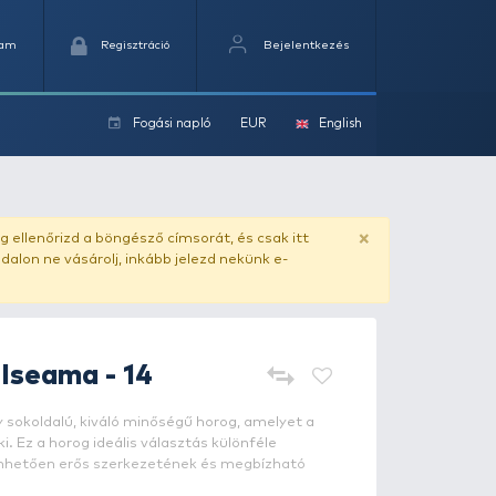
Kedvencek
Kosaram
Regisztráció
Fogási na
ok
ado.hu
. Vásárlás előtt mindig ellenőrizd a böngésző címs
yel csaló másolat - ilyen oldalon ne vásárolj, inkább jel
OWNER
50045 Iseama - 14