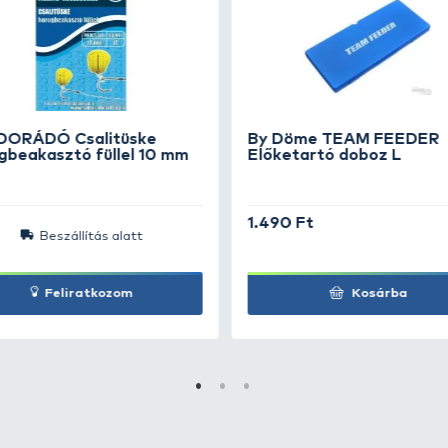
+8
a - 10
Ft
+8
a - 12
Ft