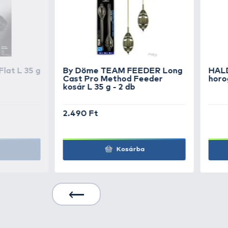
TOVÁBBI VÁLASZTÉK
2
OWNER
50045 Iseam
OWNER
50045 Iseam
KAPCSOLÓDÓ TERMÉKEK
5