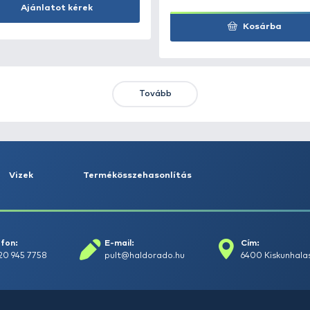
Feliratkozom
KIEMELT AJÁNLATOK
KIÁRUSÍTÁS
+15
Ft