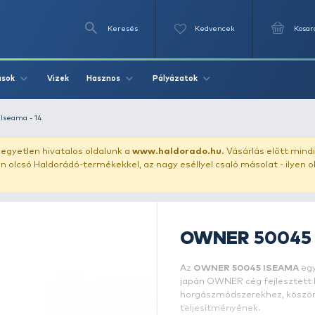
Keresés
Videók
Vizek
Írások
Hasznos
Pályázat
OWNER 50045 Iseama - 14
uházunkat!
Az egyetlen hivatalos oldalunk a
www.haldor
ozol feltűnően olcsó Haldorádó-termékekkel, az nagy eséll