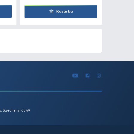
Kosárba
0
+100
Ft