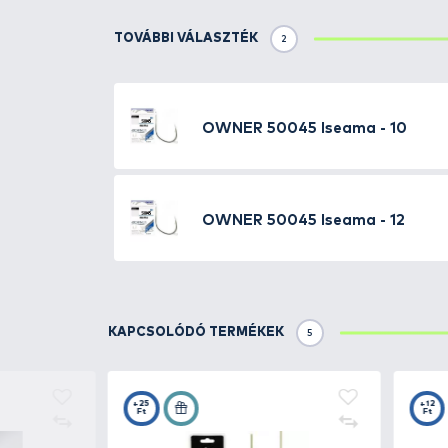
Részletek
Az
OWNER 50045 ISEAMA
egy s
ideális választás különféle ho
Főbb jellemzői közé tartozik, h
tartósságot biztosít.