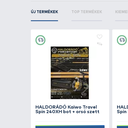
+25
Ft
at L 35 g
By Döme TEAM FEEDER Lon
Cast Pro Method Feeder
kosár L 35 g - 2 db
2.490 Ft