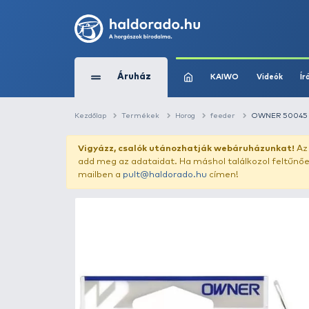
Áruház
KAIWO
Kezdőlap
Termékek
Horog
feeder
Vigyázz, csalók utánozhatják webár
add meg az adataidat. Ha máshol találk
mailben a
pult@haldorado.hu
címen!