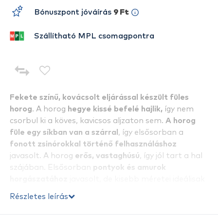
Bónuszpont jóváírás
9 Ft
Szállítható MPL csomagpontra
Fekete színű, kovácsolt eljárással készült füles
horog
. A horog
hegye kissé befelé hajlik,
így nem
csorbul ki a köves, kavicsos aljzaton sem.
A horog
füle egy síkban van a szárral
, így elsősorban a
fonott zsinórokkal történő felhasználáshoz
javasolt. A horog
erős, vastaghúsú
, így jól tart a hal
szájában. Elsősorban
pontyok és amurok
horgászatához
javasolt, de kisebb méretei ideálisak
a keszegfélék célzott megfogására is.
Részletes leírás
Jól balanszírozható modell
, elsősorban a method
módszerhez alkalmazott, méretben és