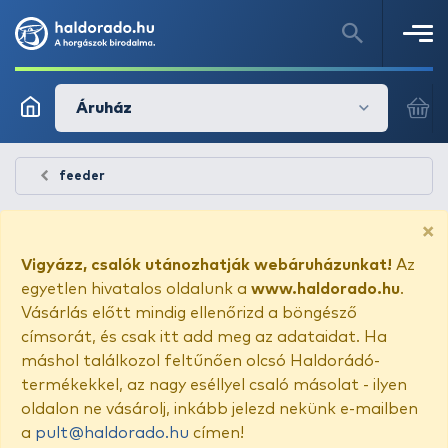
Áruház
feeder
×
Vigyázz, csalók utánozhatják webáruházunkat!
Az
egyetlen hivatalos oldalunk a
www.haldorado.hu
.
Vásárlás előtt mindig ellenőrizd a böngésző
címsorát, és csak itt add meg az adataidat. Ha
máshol találkozol feltűnően olcsó Haldorádó-
termékekkel, az nagy eséllyel csaló másolat - ilyen
oldalon ne vásárolj, inkább jelezd nekünk e-mailben
a
pult@haldorado.hu
címen!