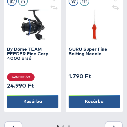
Ft
Ft
By Döme TEAM
GURU Super Fine
FEEDER Fine Carp
Baiting Needle
4000 orsó
1.790 Ft
SZUPER ÁR
24.990 Ft
Kosárba
Kosárba