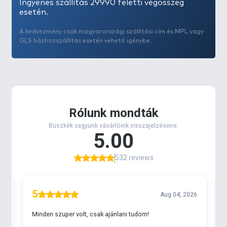
Ingyenes szállítás 29990 feletti végösszeg
esetén.
A kedvezmény csak magyarországi szállítási cím és MPL vagy
GLS házhozszállítás esetén vehető igénybe.