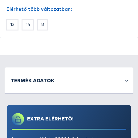
felhajtóerőben is ehhez a módszerhez optimalizált
Elérhető több változatban:
csalikkal javasoljuk használatát, méghozzá
csalitüskés felkínálással
.
12
14
8
Kínálatunkban megtalálható méretek:
8, 10, 12, 14,
16
Kiszerelés
: 11 db / csomag
TERMÉK ADATOK
EXTRA ELÉRHETŐ!