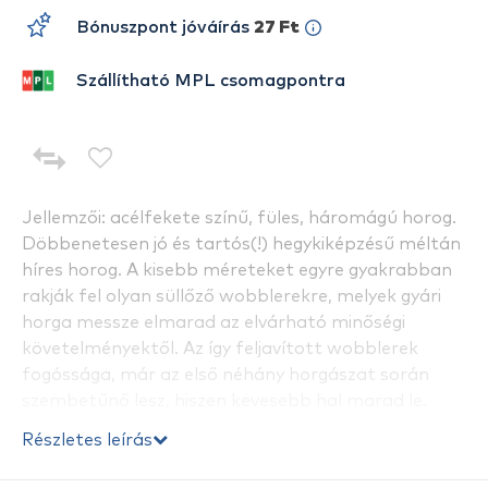
Bónuszpont jóváírás
27 Ft
Szállítható MPL csomagpontra
Jellemzői: acélfekete színű, füles, háromágú horog.
Döbbenetesen jó és tartós(!) hegykiképzésű méltán
híres horog. A kisebb méreteket egyre gyakrabban
rakják fel olyan süllőző wobblerekre, melyek gyári
horga messze elmarad az elvárható minőségi
követelményektől. Az így feljavított wobblerek
fogóssága, már az első néhány horgászat során
szembetűnő lesz, hiszen kevesebb hal marad le.
Kedvelt a gumihalas horgászok táborában is,
Részletes leírás
amikor szükséges még 1-2 db kiegészítő horgot
elhelyezni a nagyméretű műcsali oldalában, a