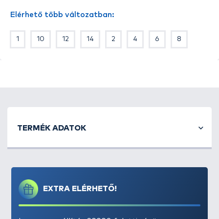
garantált akadás érdekében. A széles
Elérhető több változatban:
méretskálának köszönhetően, szinte minden
csalihalhoz találunk megfelelő nagyságú horgot.
1
10
12
14
2
4
6
8
Javasolt csalik: Élő csalihalak minden méretben.
Kiszemelt halak: Csuka, süllő.
TERMÉK ADATOK
EXTRA ELÉRHETŐ!