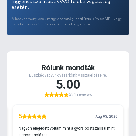
Ingyenes szállítás 29990 feletti végösszeg
esetén.
A kedvezmény csak magyarországi szállítási cím és MPL vagy
GLS házhozszállítás esetén vehető igénybe.