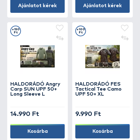
Ajánlatot kérek
Ajánlatot kérek
+150
+100
Ft
Ft
HALDORÁDÓ Angry
HALDORÁDÓ FES
Carp SUN UPF 50+
Tactical Tee Camo
Long Sleeve L
UPF 50+ XL
14.990 Ft
9.990 Ft
Kosárba
Kosárba