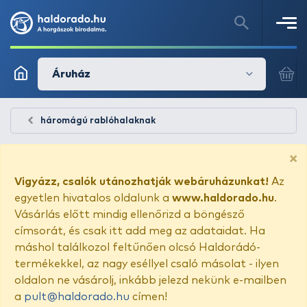
Áruház
háromágú rablóhalaknak
×
Vigyázz, csalók utánozhatják webáruházunkat!
Az
egyetlen hivatalos oldalunk a
www.haldorado.hu
.
Vásárlás előtt mindig ellenőrizd a böngésző
címsorát, és csak itt add meg az adataidat. Ha
máshol találkozol feltűnően olcsó Haldorádó-
termékekkel, az nagy eséllyel csaló másolat - ilyen
oldalon ne vásárolj, inkább jelezd nekünk e-mailben
a
pult@haldorado.hu
címen!