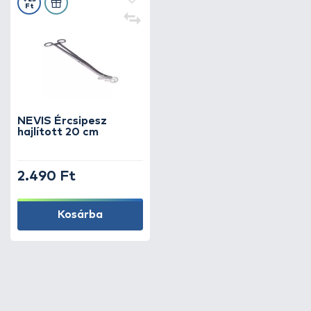
Ft
NEVIS Ércsipesz
hajlított 20 cm
2.490 Ft
Kosárba