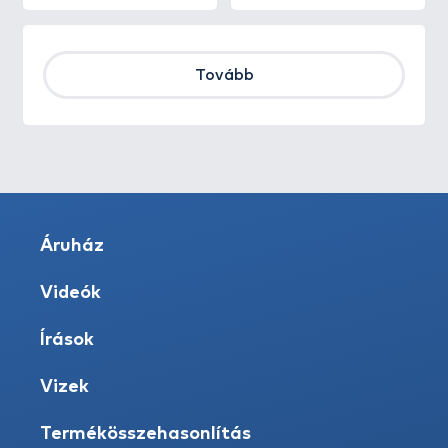
Tovább
Áruház
Videók
Írások
Vizek
Termékösszehasonlítás